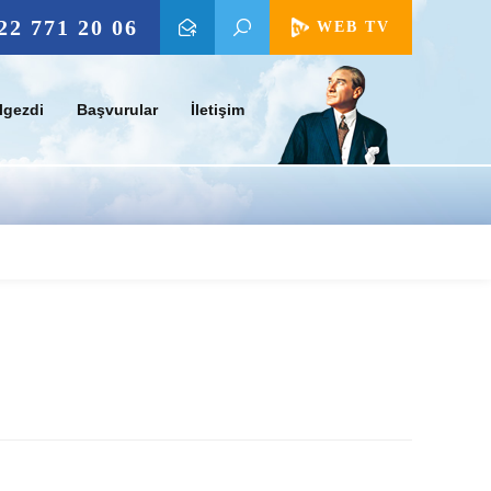
22 771 20 06
WEB TV
lgezdi
Başvurular
İletişim