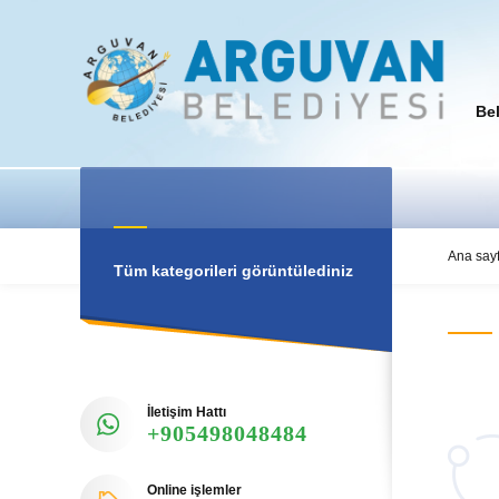
Be
Ana say
Tüm kategorileri görüntülediniz
İletişim Hattı
+905498048484
Online işlemler