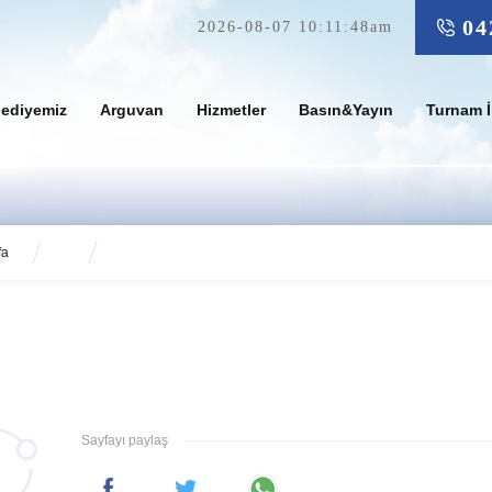
04
2026-08-07 10:11:48am
lediyemiz
Arguvan
Hizmetler
Basın&Yayın
Turnam İ
fa
Sayfayı paylaş