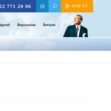
22 771 20 06
WEB TV
lgezdi
Başvurular
İletişim