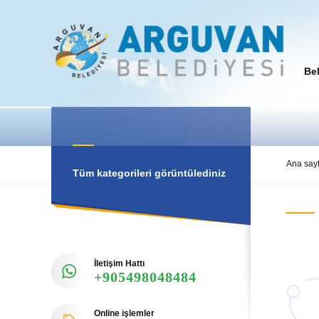
Be
Ana say
Tüm kategorileri görüntülediniz
İletişim Hattı
+905498048484
Online işlemler