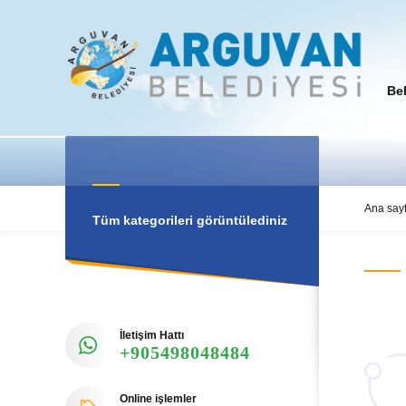
Be
Ana say
Tüm kategorileri görüntülediniz
İletişim Hattı
+905498048484
Online işlemler