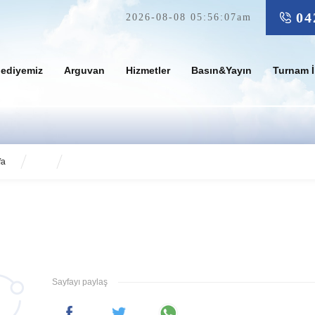
04
2026-08-08 05:56:07am
lediyemiz
Arguvan
Hizmetler
Basın&Yayın
Turnam İ
fa
Sayfayı paylaş