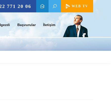
22 771 20 06
WEB TV
lgezdi
Başvurular
İletişim