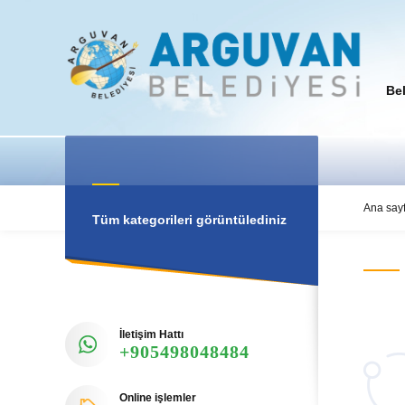
Be
Ana say
Tüm kategorileri görüntülediniz
İletişim Hattı
+905498048484
Online işlemler