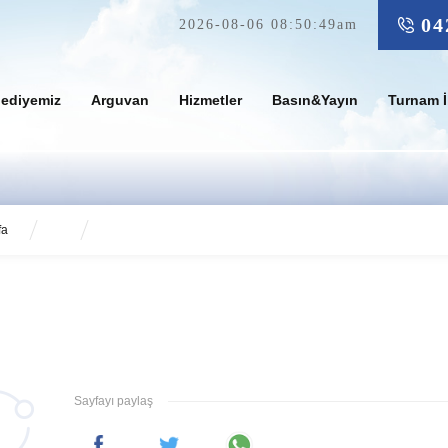
04
2026-08-06 08:50:49am
lediyemiz
Arguvan
Hizmetler
Basın&Yayın
Turnam İ
fa
Sayfayı paylaş