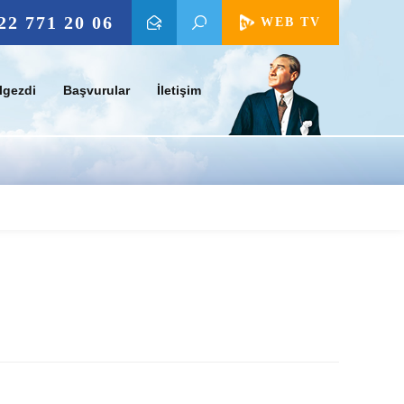
22 771 20 06
WEB TV
lgezdi
Başvurular
İletişim