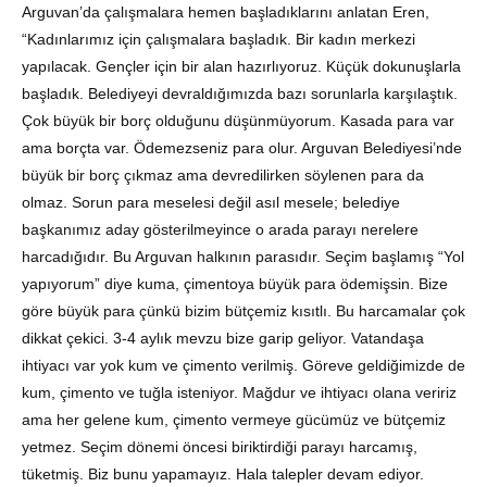
Arguvan’da çalışmalara hemen başladıklarını anlatan Eren,
“Kadınlarımız için çalışmalara başladık. Bir kadın merkezi
yapılacak. Gençler için bir alan hazırlıyoruz. Küçük dokunuşlarla
başladık. Belediyeyi devraldığımızda bazı sorunlarla karşılaştık.
Çok büyük bir borç olduğunu düşünmüyorum. Kasada para var
ama borçta var. Ödemezseniz para olur. Arguvan Belediyesi’nde
büyük bir borç çıkmaz ama devredilirken söylenen para da
olmaz. Sorun para meselesi değil asıl mesele; belediye
başkanımız aday gösterilmeyince o arada parayı nerelere
harcadığıdır. Bu Arguvan halkının parasıdır. Seçim başlamış “Yol
yapıyorum” diye kuma, çimentoya büyük para ödemişsin. Bize
göre büyük para çünkü bizim bütçemiz kısıtlı. Bu harcamalar çok
dikkat çekici. 3-4 aylık mevzu bize garip geliyor. Vatandaşa
ihtiyacı var yok kum ve çimento verilmiş. Göreve geldiğimizde de
kum, çimento ve tuğla isteniyor. Mağdur ve ihtiyacı olana veririz
ama her gelene kum, çimento vermeye gücümüz ve bütçemiz
yetmez. Seçim dönemi öncesi biriktirdiği parayı harcamış,
tüketmiş. Biz bunu yapamayız. Hala talepler devam ediyor.