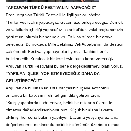
“ARGUVAN TÜRKÜ FESTİVALİNİ YAPACAĞIZ”
Eren, Arguvan Türkü Festivali ile ilgili şunları söyledi:
“Türkü Festivalini yapacağız. Gücümüzü birleştireceğiz. Dernek
ve vakıflarla işbirliği yapacağız. İstanbul’daki vakıf başkanımızla
görüştüm, olumlu bir sonuç çıktı. En kısa sürede bir araya
geleceğiz. Bu noktada Milletvekilimiz Veli Ağbaba’nın da desteği
çok önemli. Festival yapmayı planlıyoruz. Tarihini henüz
belirlemedik. Kurulacak bir komiteyle buna karar vereceğiz.
Arguvan Türkü Festivalini bu sene gerçekleştirmeyi planlıyoruz.”
“YAPILAN İŞLERİ YOK ETMEYECEĞİZ DAHA DA
GELİŞTİRECEĞİZ”
Arguvan’da bulunan lavanta bahçesinin ilçeye ekonomik
anlamda bir katkısının olmadığını dile getiren Eren,
“Bu iş yapanlarda ifade ediyor; belirli bir miktarın üzerinde
olmazsa değerlendiremiyorsunuz. Küçük bir alana lavanta
ekilmiş, her sene bakımı yapılıyor. Lavanta yetiştiriyoruz ama
değerlendirme noktasında belirli bir dönümün üzerinde olması