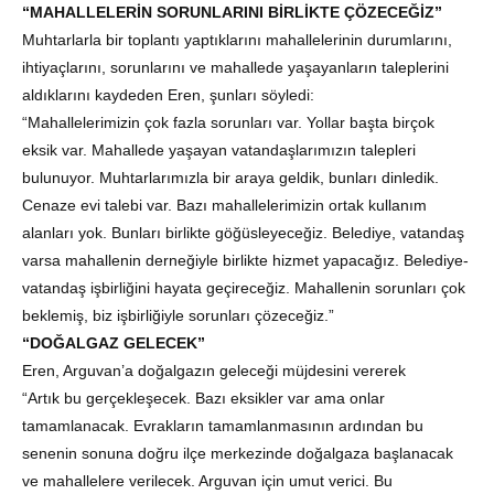
“MAHALLELERİN SORUNLARINI BİRLİKTE ÇÖZECEĞİZ”
Muhtarlarla bir toplantı yaptıklarını mahallelerinin durumlarını,
ihtiyaçlarını, sorunlarını ve mahallede yaşayanların taleplerini
aldıklarını kaydeden Eren, şunları söyledi:
“Mahallelerimizin çok fazla sorunları var. Yollar başta birçok
eksik var. Mahallede yaşayan vatandaşlarımızın talepleri
bulunuyor. Muhtarlarımızla bir araya geldik, bunları dinledik.
Cenaze evi talebi var. Bazı mahallelerimizin ortak kullanım
alanları yok. Bunları birlikte göğüsleyeceğiz. Belediye, vatandaş
varsa mahallenin derneğiyle birlikte hizmet yapacağız. Belediye-
vatandaş işbirliğini hayata geçireceğiz. Mahallenin sorunları çok
beklemiş, biz işbirliğiyle sorunları çözeceğiz.”
“DOĞALGAZ GELECEK”
Eren, Arguvan’a doğalgazın geleceği müjdesini vererek
“Artık bu gerçekleşecek. Bazı eksikler var ama onlar
tamamlanacak. Evrakların tamamlanmasının ardından bu
senenin sonuna doğru ilçe merkezinde doğalgaza başlanacak
ve mahallelere verilecek. Arguvan için umut verici. Bu