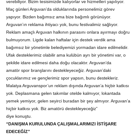
verebiliyor. Bizim tesisimizde kalıyorlar ve hizmetleri yapılıyor.
Maç günleri Arguvan’da olduklarında personelimiz görev
yapıyor. Bizden bağımsız ama bize bağımlı görünüyor.
Arguvan’ın reklama ihtiyacı yok, bunu festivalimiz sağlıyor.
Reklam amaçlı Arguvan halkının parasını onlara ayırmayı doğru
bulmuyorum. Ligde kalan haftalar için destek verdik ama
bağımsız bir yönetimle belediyemizi yormadan idare edilmelidir.
Ufak desteklerimiz olabilir ama kulübün ayrı bir yönetimi var, o
şekilde idare edilmesi daha doğu olacaktır. Arguvan’da
amatör spor branşlarını destekleyeceğiz. Arguvan’daki
çocuklarımız ve gençlerimiz spor yapsın, bunu destekleriz.
Malatya Arguvanspor’un reklam dışında Arguvan’a hiçbir katkısı
yok. Deplasmana gelen takımlar otelde kalmıyor, lokantada
yemek yemiyor, gelen seyirci buradan bir şey almıyor. Arguvan’a
hiçbir katkısı yok. Biz amatörü destekleyeceğiz”
diye konuştu.
“DANIŞMA KURULUNDA ÇALIŞMALARIMIZI İSTİŞARE
EDECEĞİZ”