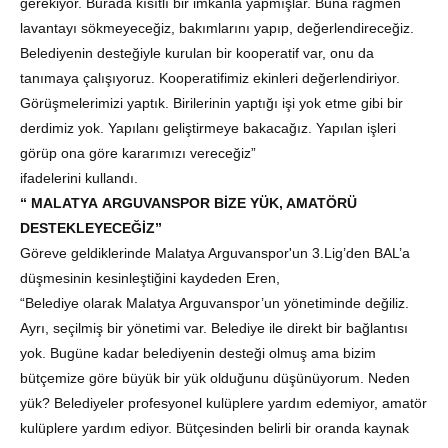
gerekiyor. Burada kısıtlı bir imkanla yapmışlar. Buna rağmen
lavantayı sökmeyeceğiz, bakımlarını yapıp, değerlendireceğiz.
Belediyenin desteğiyle kurulan bir kooperatif var, onu da
tanımaya çalışıyoruz. Kooperatifimiz ekinleri değerlendiriyor.
Görüşmelerimizi yaptık. Birilerinin yaptığı işi yok etme gibi bir
derdimiz yok. Yapılanı geliştirmeye bakacağız. Yapılan işleri
görüp ona göre kararımızı vereceğiz”
ifadelerini kullandı.
“ MALATYA ARGUVANSPOR BİZE YÜK, AMATÖRÜ
DESTEKLEYECEĞİZ”
Göreve geldiklerinde Malatya Arguvanspor'un 3.Lig’den BAL’a
düşmesinin kesinleştiğini kaydeden Eren,
“Belediye olarak Malatya Arguvanspor’un yönetiminde değiliz.
Ayrı, seçilmiş bir yönetimi var. Belediye ile direkt bir bağlantısı
yok. Bugüne kadar belediyenin desteği olmuş ama bizim
bütçemize göre büyük bir yük olduğunu düşünüyorum. Neden
yük? Belediyeler profesyonel kulüplere yardım edemiyor, amatör
kulüplere yardım ediyor. Bütçesinden belirli bir oranda kaynak