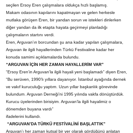
seçilen Ersoy Eren çalışmalara oldukça hızlı başlamış.
Makam odasının kapılarını kapatmayan ve gelen herkesle
mutlaka görüşen Eren, bir yandan sorun ve istekleri dinlerken
diğer yandan da ilk etapta hayata geçirmeyi planladığı
çalışmaların startını verdi.
Eren, Arguvan’ın borcundan şu ana kadar yapılan çalışmalara,
Arguvan ile ilgili hayallerinden Türkü Festivaline kadar her
konuda samimi açıklamalarda bulundu.
“ARGUVAN İÇİN HER ZAMAN HAYALLERİM VAR”
“Ersoy Eren’in Arguvan’la ilgili hayali yeni başlamadı” diyen Eren,
“Bu serüven, 1990’lı yıllara dayanıyor. İstanbul ayağında dernek
ve vakıf kuruculuğu yaptım. Uzun yıllar başkanlık görevinde
bulundum. Arguvan Derneği’ni 1995 yılında vakfa dönüştürdük.
Kurucu üyelerinden birisiyim. Arguvan’la ilgili hayalimiz o
dönemden buyana vardı”
ifadelerini kullandı.
“ARGUVAN’DA TÜRKÜ FESTİVALİNİ BAŞLATTIK”
Arguvan’ı her zaman kutsal bir yer olarak gördüğünü anlatan