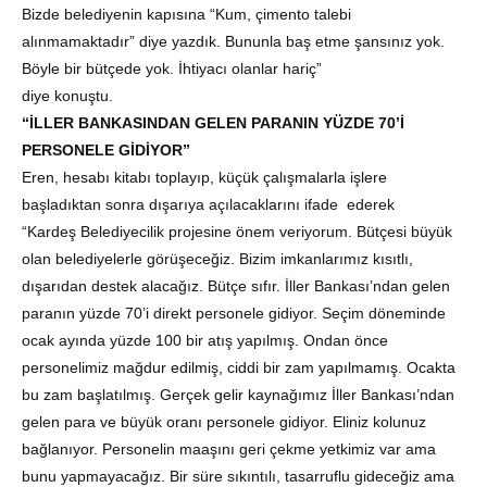
Bizde belediyenin kapısına “Kum, çimento talebi
alınmamaktadır” diye yazdık. Bununla baş etme şansınız yok.
Böyle bir bütçede yok. İhtiyacı olanlar hariç”
diye konuştu.
“İLLER BANKASINDAN GELEN PARANIN YÜZDE 70’İ
PERSONELE GİDİYOR”
Eren, hesabı kitabı toplayıp, küçük çalışmalarla işlere
başladıktan sonra dışarıya açılacaklarını ifade ederek
“Kardeş Belediyecilik projesine önem veriyorum. Bütçesi büyük
olan belediyelerle görüşeceğiz. Bizim imkanlarımız kısıtlı,
dışarıdan destek alacağız. Bütçe sıfır. İller Bankası’ndan gelen
paranın yüzde 70’i direkt personele gidiyor. Seçim döneminde
ocak ayında yüzde 100 bir atış yapılmış. Ondan önce
personelimiz mağdur edilmiş, ciddi bir zam yapılmamış. Ocakta
bu zam başlatılmış. Gerçek gelir kaynağımız İller Bankası’ndan
gelen para ve büyük oranı personele gidiyor. Eliniz kolunuz
bağlanıyor. Personelin maaşını geri çekme yetkimiz var ama
bunu yapmayacağız. Bir süre sıkıntılı, tasarruflu gideceğiz ama