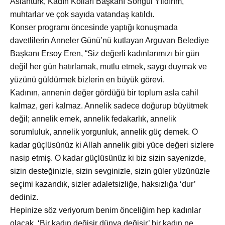
Aslantürk, Kadın Kolları Başkanı Songül Yıldırım,
muhtarlar ve çok sayıda vatandaş katıldı.
Konser programı
öncesinde yaptığı konuşmada
davetlilerin Anneler Günü’nü kutlayan Arguvan Belediye
Başkanı Ersoy Eren, “Siz değerli kadınlarımızı bir gün
değil her gün hatırlamak, mutlu etmek, saygı duymak ve
yüzünü güldürmek bizlerin en büyük görevi.
Kadının, annenin değer g
ördüğü bir toplum asla cahil
kalmaz, geri kalmaz. Annelik sadece doğurup büyütmek
değil; annelik emek, annelik fedakarlık, annelik
sorumluluk, annelik yorgunluk, annelik güç demek. O
kadar güçlüsünüz ki Allah annelik gibi yüce değeri sizlere
nasip etmiş. O kadar güçlüsünüz ki biz sizin sayenizde,
sizin desteğinizle, sizin sevginizle, sizin güler yüzünüzle
seçimi kazandık, sizler adaletsizliğe, haksızlığa ‘dur’
dediniz.
Hepinize söz veriyorum benim önceliğim hep kadınlar
olacak. ‘Bir kadın değişir d
ünya değişir’ bir kadın ne