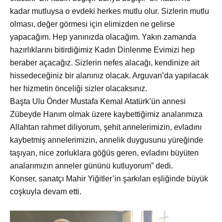
kadar mutluysa o evdeki herkes mutlu olur. Sizlerin mutlu
olması, değer görmesi için elimizden ne gelirse
yapacağım. Hep yanınızda olacağım. Yakın zamanda
hazırlıklarını bitirdiğimiz Kadın Dinlenme Evimizi hep
beraber açacağız. Sizlerin nefes alacağı, kendinize ait
hissedeceğiniz bir alanınız olacak. Arguvan’da yapılacak
her hizmetin önceliği sizler olacaksınız.
Başta Ulu
Önder Mustafa Kemal Atatürk’ün annesi
Zübeyde Hanım olmak üzere kaybettiğimiz analarımıza
Allahtan rahmet diliyorum, şehit annelerimizin, evladını
kaybetmiş annelerimizin, annelik duygusunu yüreğinde
taşıyan, nice zorluklara göğüs geren, evladını büyüten
analarımızın anneler gününü kutluyorum” dedi.
Konser, sanatçı Mahir Yiğitler’in şarkıları eşliğinde b
üyük
coşkuyla devam etti.