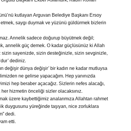
Günü’nü kutlayan Arguvan Belediye Başkanı Ersoy
tlu etmek, saygı duymak ve yüzünü güldürmek bizlerin
almaz. Annelik sadece doğurup büyütmek değil;
luk, annelik güç demek. O kadar güçlüsünüz ki Allah
sizin sayenizde, sizin desteğinizle, sizin sevginizle,
‘dur’ dediniz.
n değişir d
ünya değişir’ bir kadın ne kadar mutluysa
 elimizden ne gelirse yapacağım. Hep yanınızda
imizi hep beraber açacağız. Sizlerin nefes alacağı,
her hizmetin önceliği sizler olacaksınız.
ak üzere kaybettiğimiz analarımıza Allahtan rahmet
lik duygusunu yüreğinde taşıyan, nice zorluklara
m” dedi.
am etti.