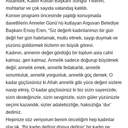
Aslantürk, Kadın Kolları Başkanı Songül Yıldırım,
muhtarlar ve çok sayıda vatandaş katıldı.
Konser programı
öncesinde yaptığı konuşmada
davetlilerin Anneler Günü’nü kutlayan Arguvan Belediye
Başkanı Ersoy Eren, “Siz değerli kadınlarımızı bir gün
değil her gün hatırlamak, mutlu etmek, saygı duymak ve
yüzünü güldürmek bizlerin en büyük görevi.
Kadının, annenin değer g
ördüğü bir toplum asla cahil
kalmaz, geri kalmaz. Annelik sadece doğurup büyütmek
değil; annelik emek, annelik fedakarlık, annelik
sorumluluk, annelik yorgunluk, annelik güç demek. O
kadar güçlüsünüz ki Allah annelik gibi yüce değeri sizlere
nasip etmiş. O kadar güçlüsünüz ki biz sizin sayenizde,
sizin desteğinizle, sizin sevginizle, sizin güler yüzünüzle
seçimi kazandık, sizler adaletsizliğe, haksızlığa ‘dur’
dediniz.
Hepinize söz veriyorum benim önceliğim hep kadınlar
olacak. ‘Bir kadın değişir d
ünya değişir’ bir kadın ne