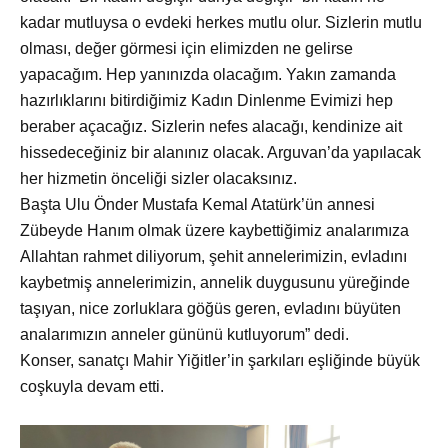
kadar mutluysa o evdeki herkes mutlu olur. Sizlerin mutlu
olması, değer görmesi için elimizden ne gelirse
yapacağım. Hep yanınızda olacağım. Yakın zamanda
hazırlıklarını bitirdiğimiz Kadın Dinlenme Evimizi hep
beraber açacağız. Sizlerin nefes alacağı, kendinize ait
hissedeceğiniz bir alanınız olacak. Arguvan’da yapılacak
her hizmetin önceliği sizler olacaksınız.
Başta Ulu
Önder Mustafa Kemal Atatürk’ün annesi
Zübeyde Hanım olmak üzere kaybettiğimiz analarımıza
Allahtan rahmet diliyorum, şehit annelerimizin, evladını
kaybetmiş annelerimizin, annelik duygusunu yüreğinde
taşıyan, nice zorluklara göğüs geren, evladını büyüten
analarımızın anneler gününü kutluyorum” dedi.
Konser, sanatçı Mahir Yiğitler’in şarkıları eşliğinde b
üyük
coşkuyla devam etti.