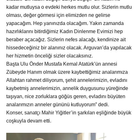
kadar mutluysa o evdeki herkes mutlu olur. Sizlerin mutlu
olması, değer görmesi için elimizden ne gelirse
yapacağım. Hep yanınızda olacağım. Yakın zamanda
hazırlıklarını bitirdiğimiz Kadın Dinlenme Evimizi hep
beraber açacağız. Sizlerin nefes alacağı, kendinize ait
hissedeceğiniz bir alanınız olacak. Arguvan’da yapılacak
her hizmetin önceliği sizler olacaksınız.
Başta Ulu
Önder Mustafa Kemal Atatürk’ün annesi
Zübeyde Hanım olmak üzere kaybettiğimiz analarımıza
Allahtan rahmet diliyorum, şehit annelerimizin, evladını
kaybetmiş annelerimizin, annelik duygusunu yüreğinde
taşıyan, nice zorluklara göğüs geren, evladını büyüten
analarımızın anneler gününü kutluyorum” dedi.
Konser, sanatçı Mahir Yiğitler’in şarkıları eşliğinde b
üyük
coşkuyla devam etti.