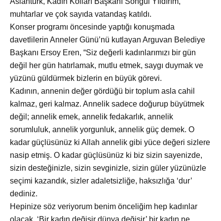
Aslantürk, Kadın Kolları Başkanı Songül Yıldırım,
muhtarlar ve çok sayıda vatandaş katıldı.
Konser programı
öncesinde yaptığı konuşmada
davetlilerin Anneler Günü’nü kutlayan Arguvan Belediye
Başkanı Ersoy Eren, “Siz değerli kadınlarımızı bir gün
değil her gün hatırlamak, mutlu etmek, saygı duymak ve
yüzünü güldürmek bizlerin en büyük görevi.
Kadının, annenin değer g
ördüğü bir toplum asla cahil
kalmaz, geri kalmaz. Annelik sadece doğurup büyütmek
değil; annelik emek, annelik fedakarlık, annelik
sorumluluk, annelik yorgunluk, annelik güç demek. O
kadar güçlüsünüz ki Allah annelik gibi yüce değeri sizlere
nasip etmiş. O kadar güçlüsünüz ki biz sizin sayenizde,
sizin desteğinizle, sizin sevginizle, sizin güler yüzünüzle
seçimi kazandık, sizler adaletsizliğe, haksızlığa ‘dur’
dediniz.
Hepinize söz veriyorum benim önceliğim hep kadınlar
olacak. ‘Bir kadın değişir d
ünya değişir’ bir kadın ne