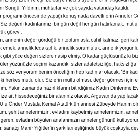
ı Songül Yıldırım, muhtarlar ve çok sayıda vatandaş katıldı.
r programı
öncesinde yaptığı konuşmada davetlilerin Anneler 
“Siz değerli kadınlarımızı bir gün değil her gün hatırlamak, mu
ük görevi.
n, annenin değer g
ördüğü bir toplum asla cahil kalmaz, geri k
k emek, annelik fedakarlık, annelik sorumluluk, annelik yorgun
k gibi yüce değeri sizlere nasip etmiş. O kadar güçlüsünüz ki biz 
güler yüzünüzle seçimi kazandık, sizler adaletsizliğe, haksızlığa 
ze söz veriyorum benim önceliğim hep kadınlar olacak. ‘Bir kadı
ki herkes mutlu olur. Sizlerin mutlu olması, değer görmesi için
ım. Yakın zamanda hazırlıklarını bitirdiğimiz Kadın Dinlenme Ev
ize ait hissedeceğiniz bir alanınız olacak. Arguvan’da yapılacak 
 Ulu
Önder Mustafa Kemal Atatürk’ün annesi Zübeyde Hanım olm
rum, şehit annelerimizin, evladını kaybetmiş annelerimizin, anne
geren, evladını büyüten analarımızın anneler gününü kutluyoru
, sanatçı Mahir Yiğitler’in şarkıları eşliğinde b
üyük coşkuyla dev