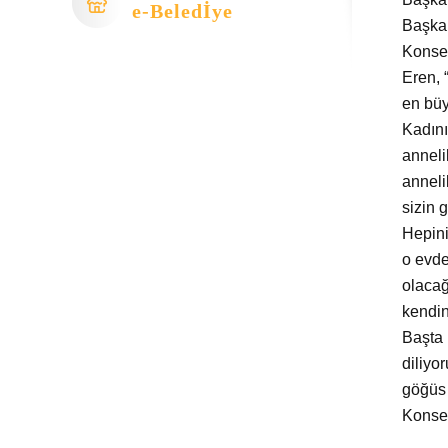
e-Beledİye
Başkan
Konse
Eren, 
en büy
Kadını
anneli
anneli
sizin 
Hepini
o evde
olacağ
kendin
Başta
diliyo
göğüs 
Konser