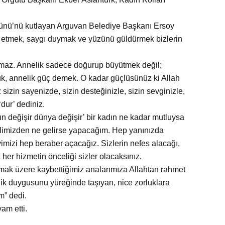
Günü’nü kutlayan Arguvan Belediye Başkanı Ersoy
tlu etmek, saygı duymak ve yüzünü güldürmek bizlerin
almaz. Annelik sadece doğurup büyütmek değil;
luk, annelik güç demek. O kadar güçlüsünüz ki Allah
sizin sayenizde, sizin desteğinizle, sizin sevginizle,
‘dur’ dediniz.
n değişir d
ünya değişir’ bir kadın ne kadar mutluysa
 elimizden ne gelirse yapacağım. Hep yanınızda
imizi hep beraber açacağız. Sizlerin nefes alacağı,
her hizmetin önceliği sizler olacaksınız.
ak üzere kaybettiğimiz analarımıza Allahtan rahmet
lik duygusunu yüreğinde taşıyan, nice zorluklara
m” dedi.
am etti.