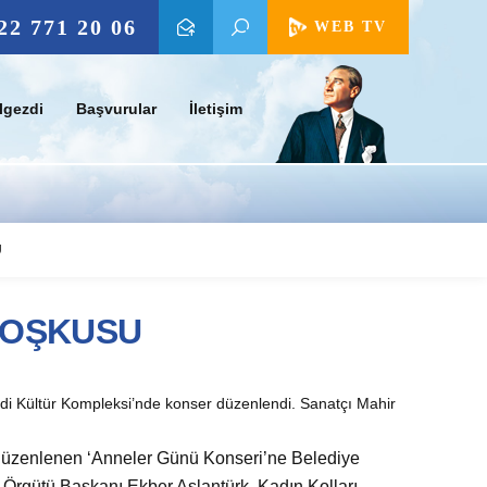
22 771 20 06
WEB TV
lgezdi
Başvurular
İletişim
U
COŞKUSU
di Kültür Kompleksi’nde konser düzenlendi. Sanatçı Mahir
D
üzenlenen ‘Anneler Günü Konseri’ne Belediye
 Örgütü Başkanı Ekber Aslantürk, Kadın Kolları