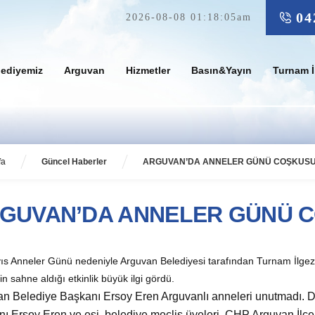
04
2026-08-08 01:18:05am
lediyemiz
Arguvan
Hizmetler
Basın&Yayın
Turnam İ
fa
Güncel Haberler
ARGUVAN’DA ANNELER GÜNÜ COŞKUS
GUVAN’DA ANNELER GÜNÜ 
ıs Anneler Günü nedeniyle Arguvan Belediyesi tarafından Turnam İlgez
r’in sahne aldığı etkinlik büyük ilgi gördü.
n Belediye Başkanı Ersoy Eren Arguvanlı anneleri unutmadı. 
ı Ersoy Eren ve eşi, belediye meclis üyeleri, CHP Arguvan İlçe