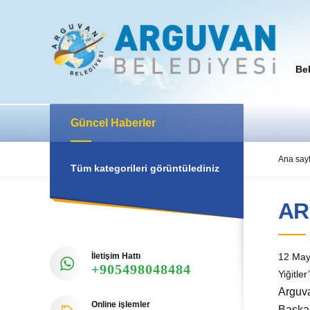
Be
Güncel Haberler
Ana say
Tüm kategorileri görüntülediniz
AR
İletişim Hattı
12 May
+905498048484
Yiğitle
Arguva
Online işlemler
Başkan