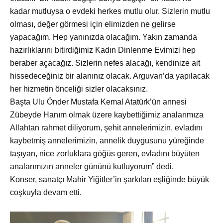
kadar mutluysa o evdeki herkes mutlu olur. Sizlerin mutlu
olması, değer görmesi için elimizden ne gelirse
yapacağım. Hep yanınızda olacağım. Yakın zamanda
hazırlıklarını bitirdiğimiz Kadın Dinlenme Evimizi hep
beraber açacağız. Sizlerin nefes alacağı, kendinize ait
hissedeceğiniz bir alanınız olacak. Arguvan’da yapılacak
her hizmetin önceliği sizler olacaksınız.
Başta Ulu
Önder Mustafa Kemal Atatürk’ün annesi
Zübeyde Hanım olmak üzere kaybettiğimiz analarımıza
Allahtan rahmet diliyorum, şehit annelerimizin, evladını
kaybetmiş annelerimizin, annelik duygusunu yüreğinde
taşıyan, nice zorluklara göğüs geren, evladını büyüten
analarımızın anneler gününü kutluyorum” dedi.
Konser, sanatçı Mahir Yiğitler’in şarkıları eşliğinde b
üyük
coşkuyla devam etti.