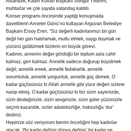
Aslantürk, Kadın Kolları Başkanı Songül Yıldırım,
muhtarlar ve çok sayıda vatandaş katıldı.
Konser programı
öncesinde yaptığı konuşmada
davetlilerin Anneler Günü’nü kutlayan Arguvan Belediye
Başkanı Ersoy Eren, “Siz değerli kadınlarımızı bir gün
değil her gün hatırlamak, mutlu etmek, saygı duymak ve
yüzünü güldürmek bizlerin en büyük görevi.
Kadının, annenin değer g
ördüğü bir toplum asla cahil
kalmaz, geri kalmaz. Annelik sadece doğurup büyütmek
değil; annelik emek, annelik fedakarlık, annelik
sorumluluk, annelik yorgunluk, annelik güç demek. O
kadar güçlüsünüz ki Allah annelik gibi yüce değeri sizlere
nasip etmiş. O kadar güçlüsünüz ki biz sizin sayenizde,
sizin desteğinizle, sizin sevginizle, sizin güler yüzünüzle
seçimi kazandık, sizler adaletsizliğe, haksızlığa ‘dur’
dediniz.
Hepinize söz veriyorum benim önceliğim hep kadınlar
olacak. ‘Bir kadın değişir d
ünya değişir’ bir kadın ne