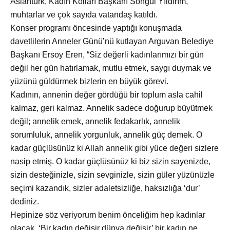
Aslantürk, Kadın Kolları Başkanı Songül Yıldırım,
muhtarlar ve çok sayıda vatandaş katıldı.
Konser programı
öncesinde yaptığı konuşmada
davetlilerin Anneler Günü’nü kutlayan Arguvan Belediye
Başkanı Ersoy Eren, “Siz değerli kadınlarımızı bir gün
değil her gün hatırlamak, mutlu etmek, saygı duymak ve
yüzünü güldürmek bizlerin en büyük görevi.
Kadının, annenin değer g
ördüğü bir toplum asla cahil
kalmaz, geri kalmaz. Annelik sadece doğurup büyütmek
değil; annelik emek, annelik fedakarlık, annelik
sorumluluk, annelik yorgunluk, annelik güç demek. O
kadar güçlüsünüz ki Allah annelik gibi yüce değeri sizlere
nasip etmiş. O kadar güçlüsünüz ki biz sizin sayenizde,
sizin desteğinizle, sizin sevginizle, sizin güler yüzünüzle
seçimi kazandık, sizler adaletsizliğe, haksızlığa ‘dur’
dediniz.
Hepinize söz veriyorum benim önceliğim hep kadınlar
olacak. ‘Bir kadın değişir d
ünya değişir’ bir kadın ne