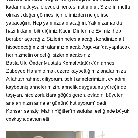
kadar mutluysa o evdeki herkes mutlu olur. Sizlerin mutlu
olması, değer görmesi için elimizden ne gelirse
yapacağım. Hep yanınızda olacağım. Yakın zamanda
hazırlıklarını bitirdiğimiz Kadın Dinlenme Evimizi hep
beraber açacağız. Sizlerin nefes alacağı, kendinize ait
hissedeceğiniz bir alanınız olacak. Arguvan’da yapılacak
her hizmetin önceliği sizler olacaksınız.
Başta Ulu
Önder Mustafa Kemal Atatürk’ün annesi
Zübeyde Hanım olmak üzere kaybettiğimiz analarımıza
Allahtan rahmet diliyorum, şehit annelerimizin, evladını
kaybetmiş annelerimizin, annelik duygusunu yüreğinde
taşıyan, nice zorluklara göğüs geren, evladını büyüten
analarımızın anneler gününü kutluyorum” dedi.
Konser, sanatçı Mahir Yiğitler’in şarkıları eşliğinde b
üyük
coşkuyla devam etti.