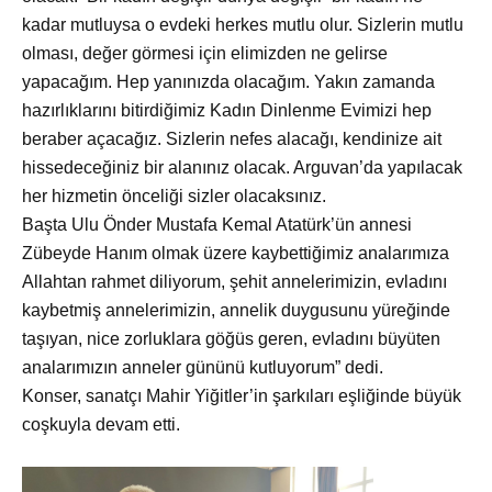
kadar mutluysa o evdeki herkes mutlu olur. Sizlerin mutlu
olması, değer görmesi için elimizden ne gelirse
yapacağım. Hep yanınızda olacağım. Yakın zamanda
hazırlıklarını bitirdiğimiz Kadın Dinlenme Evimizi hep
beraber açacağız. Sizlerin nefes alacağı, kendinize ait
hissedeceğiniz bir alanınız olacak. Arguvan’da yapılacak
her hizmetin önceliği sizler olacaksınız.
Başta Ulu
Önder Mustafa Kemal Atatürk’ün annesi
Zübeyde Hanım olmak üzere kaybettiğimiz analarımıza
Allahtan rahmet diliyorum, şehit annelerimizin, evladını
kaybetmiş annelerimizin, annelik duygusunu yüreğinde
taşıyan, nice zorluklara göğüs geren, evladını büyüten
analarımızın anneler gününü kutluyorum” dedi.
Konser, sanatçı Mahir Yiğitler’in şarkıları eşliğinde b
üyük
coşkuyla devam etti.