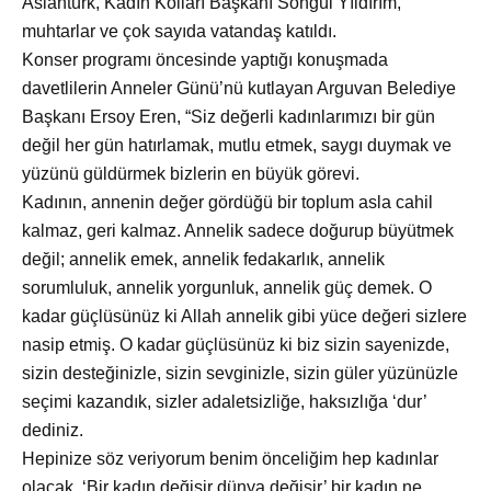
Aslantürk, Kadın Kolları Başkanı Songül Yıldırım,
muhtarlar ve çok sayıda vatandaş katıldı.
Konser programı
öncesinde yaptığı konuşmada
davetlilerin Anneler Günü’nü kutlayan Arguvan Belediye
Başkanı Ersoy Eren, “Siz değerli kadınlarımızı bir gün
değil her gün hatırlamak, mutlu etmek, saygı duymak ve
yüzünü güldürmek bizlerin en büyük görevi.
Kadının, annenin değer g
ördüğü bir toplum asla cahil
kalmaz, geri kalmaz. Annelik sadece doğurup büyütmek
değil; annelik emek, annelik fedakarlık, annelik
sorumluluk, annelik yorgunluk, annelik güç demek. O
kadar güçlüsünüz ki Allah annelik gibi yüce değeri sizlere
nasip etmiş. O kadar güçlüsünüz ki biz sizin sayenizde,
sizin desteğinizle, sizin sevginizle, sizin güler yüzünüzle
seçimi kazandık, sizler adaletsizliğe, haksızlığa ‘dur’
dediniz.
Hepinize söz veriyorum benim önceliğim hep kadınlar
olacak. ‘Bir kadın değişir d
ünya değişir’ bir kadın ne