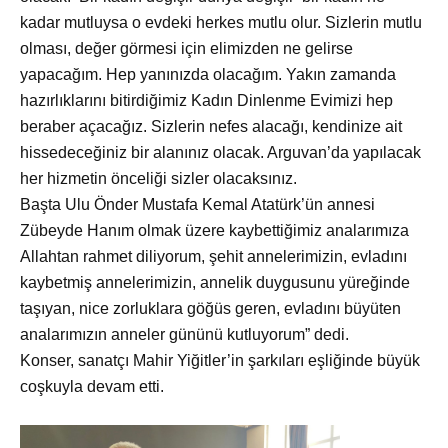
kadar mutluysa o evdeki herkes mutlu olur. Sizlerin mutlu
olması, değer görmesi için elimizden ne gelirse
yapacağım. Hep yanınızda olacağım. Yakın zamanda
hazırlıklarını bitirdiğimiz Kadın Dinlenme Evimizi hep
beraber açacağız. Sizlerin nefes alacağı, kendinize ait
hissedeceğiniz bir alanınız olacak. Arguvan’da yapılacak
her hizmetin önceliği sizler olacaksınız.
Başta Ulu
Önder Mustafa Kemal Atatürk’ün annesi
Zübeyde Hanım olmak üzere kaybettiğimiz analarımıza
Allahtan rahmet diliyorum, şehit annelerimizin, evladını
kaybetmiş annelerimizin, annelik duygusunu yüreğinde
taşıyan, nice zorluklara göğüs geren, evladını büyüten
analarımızın anneler gününü kutluyorum” dedi.
Konser, sanatçı Mahir Yiğitler’in şarkıları eşliğinde b
üyük
coşkuyla devam etti.