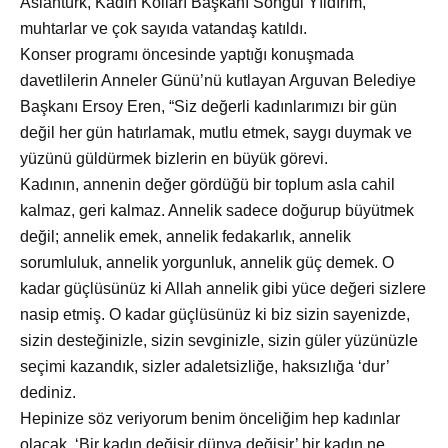
Aslantürk, Kadın Kolları Başkanı Songül Yıldırım,
muhtarlar ve çok sayıda vatandaş katıldı.
Konser programı
öncesinde yaptığı konuşmada
davetlilerin Anneler Günü’nü kutlayan Arguvan Belediye
Başkanı Ersoy Eren, “Siz değerli kadınlarımızı bir gün
değil her gün hatırlamak, mutlu etmek, saygı duymak ve
yüzünü güldürmek bizlerin en büyük görevi.
Kadının, annenin değer g
ördüğü bir toplum asla cahil
kalmaz, geri kalmaz. Annelik sadece doğurup büyütmek
değil; annelik emek, annelik fedakarlık, annelik
sorumluluk, annelik yorgunluk, annelik güç demek. O
kadar güçlüsünüz ki Allah annelik gibi yüce değeri sizlere
nasip etmiş. O kadar güçlüsünüz ki biz sizin sayenizde,
sizin desteğinizle, sizin sevginizle, sizin güler yüzünüzle
seçimi kazandık, sizler adaletsizliğe, haksızlığa ‘dur’
dediniz.
Hepinize söz veriyorum benim önceliğim hep kadınlar
olacak. ‘Bir kadın değişir d
ünya değişir’ bir kadın ne