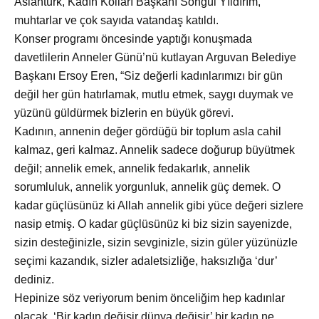
Aslantürk, Kadın Kolları Başkanı Songül Yıldırım,
muhtarlar ve çok sayıda vatandaş katıldı.
Konser programı
öncesinde yaptığı konuşmada
davetlilerin Anneler Günü’nü kutlayan Arguvan Belediye
Başkanı Ersoy Eren, “Siz değerli kadınlarımızı bir gün
değil her gün hatırlamak, mutlu etmek, saygı duymak ve
yüzünü güldürmek bizlerin en büyük görevi.
Kadının, annenin değer g
ördüğü bir toplum asla cahil
kalmaz, geri kalmaz. Annelik sadece doğurup büyütmek
değil; annelik emek, annelik fedakarlık, annelik
sorumluluk, annelik yorgunluk, annelik güç demek. O
kadar güçlüsünüz ki Allah annelik gibi yüce değeri sizlere
nasip etmiş. O kadar güçlüsünüz ki biz sizin sayenizde,
sizin desteğinizle, sizin sevginizle, sizin güler yüzünüzle
seçimi kazandık, sizler adaletsizliğe, haksızlığa ‘dur’
dediniz.
Hepinize söz veriyorum benim önceliğim hep kadınlar
olacak. ‘Bir kadın değişir d
ünya değişir’ bir kadın ne