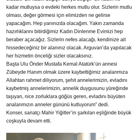
kadar mutluysa o evdeki herkes mutlu olur. Sizlerin mutlu
olması, değer görmesi için elimizden ne gelirse
yapacağım. Hep yanınızda olacağım. Yakın zamanda
hazırlıklarını bitirdiğimiz Kadın Dinlenme Evimizi hep
beraber açacağız. Sizlerin nefes alacağı, kendinize ait
hissedeceğiniz bir alanınız olacak. Arguvan’da yapılacak
her hizmetin önceliği sizler olacaksınız.
Başta Ulu
Önder Mustafa Kemal Atatürk’ün annesi
Zübeyde Hanım olmak üzere kaybettiğimiz analarımıza
Allahtan rahmet diliyorum, şehit annelerimizin, evladını
kaybetmiş annelerimizin, annelik duygusunu yüreğinde
taşıyan, nice zorluklara göğüs geren, evladını büyüten
analarımızın anneler gününü kutluyorum” dedi.
Konser, sanatçı Mahir Yiğitler’in şarkıları eşliğinde b
üyük
coşkuyla devam etti.