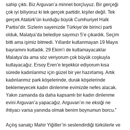
sahip çıktı. Biz Arguvan’a minnet borçluyuz. Bir gerçeği
çok iyi biliyoruz ki tek gerçek partidir, kişiler değil. Tek
gerçek Atatürk’ün kurduğu büyük Cumhuriyet Halk
Partisi’dir. Sizlerin sayenizde Türkiye’de birinci parti
olduk, Malatya’da belediye sayımızı 5’e çıkardık. Seçim
bitti ama işimiz bitmedi. Yıllardır kutlanmayan 19 Mayıs
bayramını kutladık. 29 Ekim’i de kutlamayacaklar
Malatya’da ama söz veriyorum çok büyük coşkuyla
kutlayacağız. Ersoy Eren’e teşekkür ediyorum kısa
sürede kadınlarımız için güzel bir yer hazırlamış. Artık
kadınlarımız park köşelerinde, durak köşelerinde
beklemeyecek kadın dinlenme evimizde nefes alacak.
Yakın zamanda da daha kapsamlı bir kadın dinlenme
evini Arguvan’a yapacağız. Arguvan’ın ne eksiği ne
ihtiyacı varsa yanında olmak benim boynumun borcu.”
Açılış sanat
çı Mahir Yiğitler’in seslendirdiği türkülerle ve