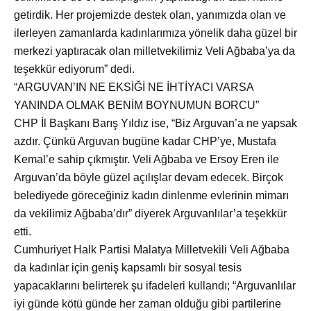
getirdik. Her projemizde destek olan, yanımızda olan ve
ilerleyen zamanlarda kadınlarımıza yönelik daha güzel bir
merkezi yaptıracak olan milletvekilimiz Veli Ağbaba’ya da
teşekkür ediyorum” dedi.
“ARGUVAN’IN NE EKSİĞİ NE İHTİYACI VARSA
YANINDA OLMAK BENİM BOYNUMUN BORCU”
CHP İl Başkanı Barış Yıldız ise, “Biz Arguvan’a ne yapsak
azdır.
Çünkü Arguvan bugüne kadar CHP’ye, Mustafa
Kemal’e sahip çıkmıştır. Veli Ağbaba ve Ersoy Eren ile
Arguvan’da böyle güzel açılışlar devam edecek. Birçok
belediyede göreceğiniz kadın dinlenme evlerinin mimarı
da vekilimiz Ağbaba’dır” diyerek Arguvanlılar’a teşekkür
etti.
Cumhuriyet Halk Partisi Malatya Milletvekili Veli Ağbaba
da kadınlar i
çin geniş kapsamlı bir sosyal tesis
yapacaklarını belirterek şu ifadeleri kullandı; “Arguvanlılar
iyi günde kötü günde her zaman olduğu gibi partilerine