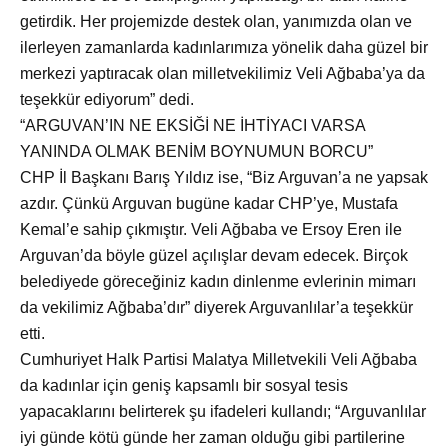
getirdik. Her projemizde destek olan, yanımızda olan ve
ilerleyen zamanlarda kadınlarımıza yönelik daha güzel bir
merkezi yaptıracak olan milletvekilimiz Veli Ağbaba’ya da
teşekkür ediyorum” dedi.
“ARGUVAN’IN NE EKSİĞİ NE İHTİYACI VARSA
YANINDA OLMAK BENİM BOYNUMUN BORCU”
CHP İl Başkanı Barış Yıldız ise, “Biz Arguvan’a ne yapsak
azdır.
Çünkü Arguvan bugüne kadar CHP’ye, Mustafa
Kemal’e sahip çıkmıştır. Veli Ağbaba ve Ersoy Eren ile
Arguvan’da böyle güzel açılışlar devam edecek. Birçok
belediyede göreceğiniz kadın dinlenme evlerinin mimarı
da vekilimiz Ağbaba’dır” diyerek Arguvanlılar’a teşekkür
etti.
Cumhuriyet Halk Partisi Malatya Milletvekili Veli Ağbaba
da kadınlar i
çin geniş kapsamlı bir sosyal tesis
yapacaklarını belirterek şu ifadeleri kullandı; “Arguvanlılar
iyi günde kötü günde her zaman olduğu gibi partilerine