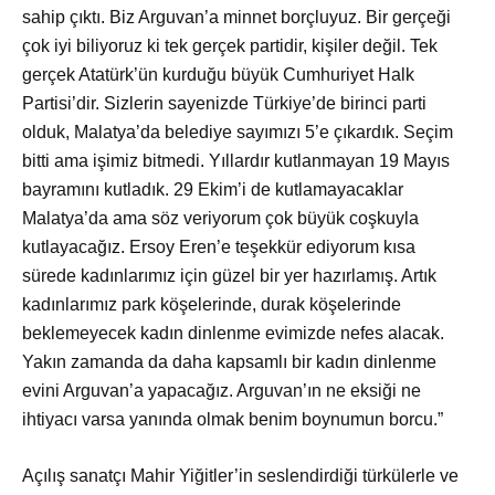
sahip çıktı. Biz Arguvan’a minnet borçluyuz. Bir gerçeği
çok iyi biliyoruz ki tek gerçek partidir, kişiler değil. Tek
gerçek Atatürk’ün kurduğu büyük Cumhuriyet Halk
Partisi’dir. Sizlerin sayenizde Türkiye’de birinci parti
olduk, Malatya’da belediye sayımızı 5’e çıkardık. Seçim
bitti ama işimiz bitmedi. Yıllardır kutlanmayan 19 Mayıs
bayramını kutladık. 29 Ekim’i de kutlamayacaklar
Malatya’da ama söz veriyorum çok büyük coşkuyla
kutlayacağız. Ersoy Eren’e teşekkür ediyorum kısa
sürede kadınlarımız için güzel bir yer hazırlamış. Artık
kadınlarımız park köşelerinde, durak köşelerinde
beklemeyecek kadın dinlenme evimizde nefes alacak.
Yakın zamanda da daha kapsamlı bir kadın dinlenme
evini Arguvan’a yapacağız. Arguvan’ın ne eksiği ne
ihtiyacı varsa yanında olmak benim boynumun borcu.”
Açılış sanat
çı Mahir Yiğitler’in seslendirdiği türkülerle ve