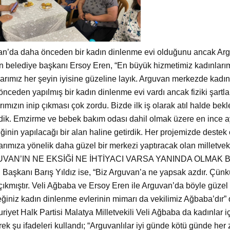
n’da daha önceden bir kadın dinlenme evi olduğunu ancak Argu
en belediye başkanı Ersoy Eren, “En b
üyük hizmetimiz kadınlarım
arımız her şeyin iyisine güzeline layık. Arguvan merkezde kadınla
nceden yapılmış bir kadın dinlenme evi vardı ancak fiziki şartla
arımızın inip çıkması çok zordu. Bizde ilk iş olarak atıl halde b
dik. Emzirme ve bebek bakım odası dahil olmak üzere en ince ay
iğinin yapılacağı bir alan haline getirdik. Her projemizde deste
arımıza yönelik daha güzel bir merkezi yaptıracak olan milletve
UVAN’IN NE EKSİĞİ NE İHTİYACI VARSA YANINDA OLMA
 Başkanı Barış Yıldız ise, “Biz Arguvan’a ne yapsak azdır.
Çünkü
çıkmıştır. Veli Ağbaba ve Ersoy Eren ile Arguvan’da böyle güzel
ğiniz kadın dinlenme evlerinin mimarı da vekilimiz Ağbaba’dır” d
iyet Halk Partisi Malatya Milletvekili Veli Ağbaba da kadınlar i
erek şu ifadeleri kullandı; “Arguvanlılar iyi günde kötü günde her 