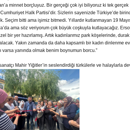
n’a minnet borçluyuz. Bir gerçeği çok iyi biliyoruz ki tek gerçek p
Cumhuriyet Halk Partisi’dir. Sizlerin sayenizde Türkiye’de birinc
ık. Seçim bitti ama işimiz bitmedi. Yıllardır kutlanmayan 19 May
a’da ama söz veriyorum çok büyük coşkuyla kutlayacağız. Ersoy
üzel bir yer hazırlamış. Artık kadınlarımız park köşelerinde, d
alacak. Yakın zamanda da daha kapsamlı bir kadın dinlenme evi
cı varsa yanında olmak benim boynumun borcu.”
 sanat
çı Mahir Yiğitler’in seslendirdiği türkülerle ve halaylarla de