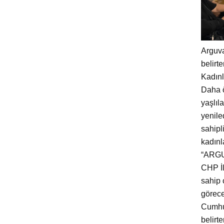
Arguva
belirt
Kadınl
Daha ö
yaşlıl
yenile
sahipl
kadınl
“ARG
CHP İl
sahip 
görece
Cumhur
belirt