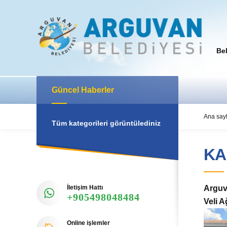
Be
Güncel Haberler
Ana say
Tüm kategorileri görüntülediniz
KA
İletişim Hattı
Arguv
+905498048484
Veli A
Online işlemler