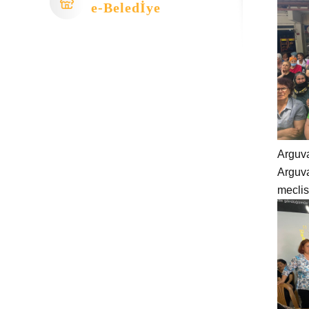
e-Beledİye
Arguv
Arguva
meclis