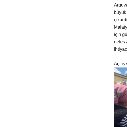
Arguva
büyük 
çıkard
Malaty
için g
nefes 
ihtiya
Açılış