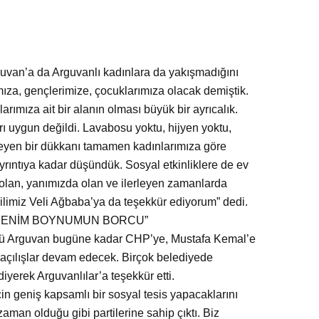
van’a da Arguvanlı kadınlara da yakışmadığını
ıza, gençlerimize, çocuklarımıza olacak demiştik.
rımıza ait bir alanın olması büyük bir ayrıcalık.
rı uygun değildi. Lavabosu yoktu, hijyen yoktu,
ekleyen bir dükkanı tamamen kadınlarımıza göre
rıntıya kadar düşündük. Sosyal etkinliklere de ev
k olan, yanımızda olan ve ilerleyen zamanlarda
kilimiz Veli Ağbaba’ya da teşekkür ediyorum” dedi.
K BENİM BOYNUMUN BORCU”
 Arguvan bugüne kadar CHP’ye, Mustafa Kemal’e
 açılışlar devam edecek. Birçok belediyede
iyerek Arguvanlılar’a teşekkür etti.
çin geniş kapsamlı bir sosyal tesis yapacaklarını
zaman olduğu gibi partilerine sahip çıktı. Biz