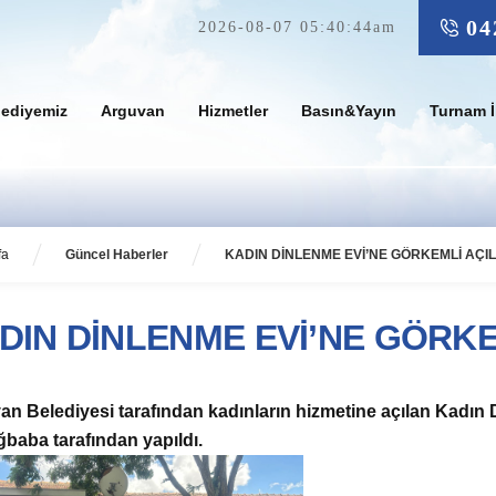
04
2026-08-07 05:40:44am
lediyemiz
Arguvan
Hizmetler
Basın&Yayın
Turnam İ
fa
Güncel Haberler
KADIN DİNLENME EVİ’NE GÖRKEMLİ AÇIL
DIN DİNLENME EVİ’NE GÖRKE
an Belediyesi tarafından kadınların hizmetine a
çılan Kadın 
ğbaba tarafından yapıldı.