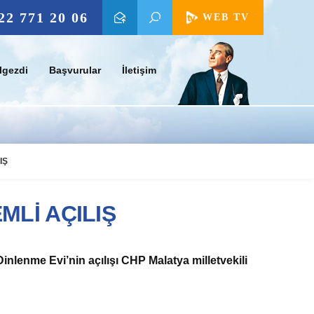
22 771 20 06
WEB TV
lgezdi
Başvurular
İletişim
IŞ
MLİ AÇILIŞ
Dinlenme Evi’nin açılışı CHP Malatya milletvekili