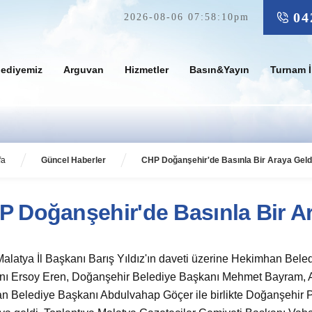
04
2026-08-06 07:58:10pm
lediyemiz
Arguvan
Hizmetler
Basın&Yayın
Turnam İ
fa
Güncel Haberler
CHP Doğanşehir'de Basınla Bir Araya Geld
P Doğanşehir'de Basınla Bir A
latya İl Başkanı Barış Yıldız'ın daveti üzerine Hekimhan Bele
nı Ersoy Eren, Doğanşehir Belediye Başkanı Mehmet Bayram, A
n Belediye Başkanı Abdulvahap Göçer ile birlikte Doğanşehir Po