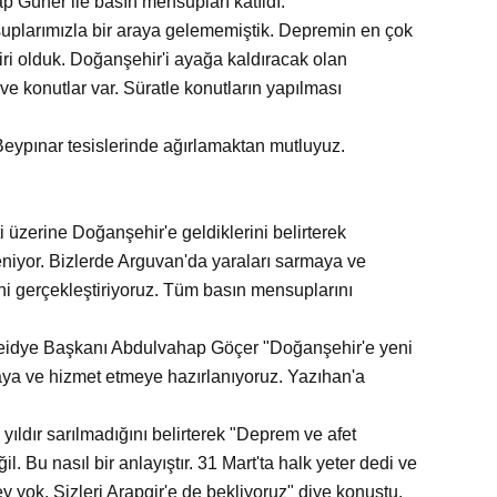
p Güner ile basın mensupları katıldı.
uplarımızla bir araya gelememiştik. Depremin en çok
i olduk. Doğanşehir'i ayağa kaldıracak olan
e konutlar var. Süratle konutların yapılması
ypınar tesislerinde ağırlamaktan mutluyuz.
 üzerine Doğanşehir'e geldiklerini belirterek
niyor. Bizlerde Arguvan'da yaraları sarmaya ve
ni gerçekleştiriyoruz. Tüm basın mensuplarını
eleidye Başkanı Abdulvahap Göçer "Doğanşehir'e yeni
aya ve hizmet etmeye hazırlanıyoruz. Yazıhan'a
ıldır sarılmadığını belirterek "Deprem ve afet
l. Bu nasıl bir anlayıştır. 31 Mart'ta halk yeter dedi ve
ey yok. Sizleri Arapgir'e de bekliyoruz" diye konuştu.