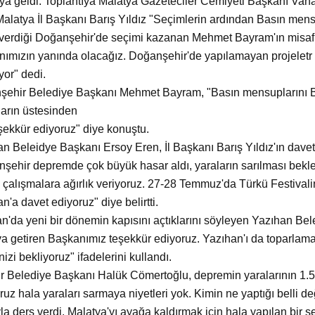
aya geldi. Toplantıya Malatya Gazeteciler Cemiyeti Başkanı Vaha
latya İl Başkanı Barış Yıldız "Seçimlerin ardından Basın mens
verdiği Doğanşehir'de seçimi kazanan Mehmet Bayram'ın misafir
ımızın yanında olacağız. Doğanşehir'de yapılamayan projeletr v
yor" dedi.
ehir Belediye Başkanı Mehmet Bayram, "Basın mensuplarını Be
arın üstesinden
eşekkür ediyoruz" diye konuştu.
n Beleidye Başkanı Ersoy Eren, İl Başkanı Barış Yıldız'ın daveti
şehir depremde çok büyük hasar aldı, yaraların sarılması bekle
 çalışmalara ağırlık veriyoruz. 27-28 Temmuz'da Türkü Festivali
n'a davet ediyoruz" diye belirtti.
n'da yeni bir dönemin kapısını açtıklarını söyleyen Yazıhan B
va getiren Başkanımız teşekkür ediyoruz. Yazıhan'ı da toparlam
izi bekliyoruz" ifadelerini kullandı.
r Belediye Başkanı Halük Cömertoğlu, depremin yaralarının 1.5 y
ruz hala yaraları sarmaya niyetleri yok. Kimin ne yaptığı belli deği
yla ders verdi. Malatya'yı ayağa kaldırmak için hala yapılan bir ş