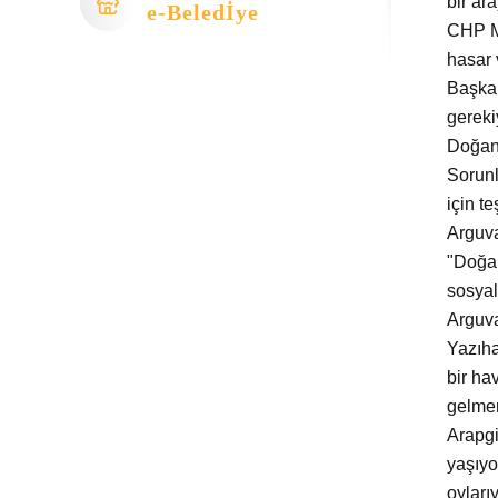
bir ar
e-Beledİye
CHP Ma
hasar 
Başkan
gereki
Doğanş
Sorunl
için t
Arguva
"Doğan
sosyal
Arguva
Yazıha
bir ha
gelmen
Arapgi
yaşıyo
oyları