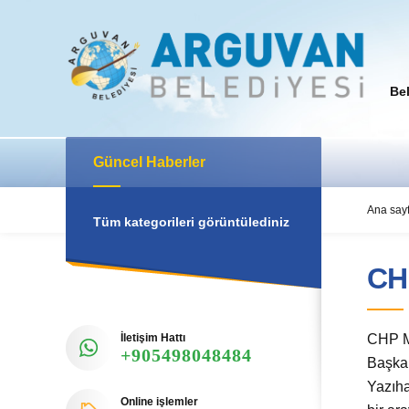
Be
Güncel Haberler
Ana say
Tüm kategorileri görüntülediniz
CH
İletişim Hattı
CHP Ma
+905498048484
Başka
Yazıha
Online işlemler