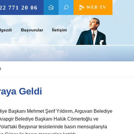
22 771 20 06
WEB TV
lgezdi
Başvurular
İletişim
i
raya Geldi
diye Başkanı Mehmet Şerif Yıldırım, Arguvan Belediye
rapgir Belediye Başkanı Halük Cömertoğlu ve
lat'taki Beypınar tesislerinde basın mensuplarıyla