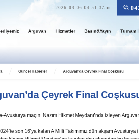
04
2026-08-06 04:51:37am
lediyemiz
Arguvan
Hizmetler
Basın&Yayın
Turnam İ
fa
Güncel Haberler
Arguvan’da Çeyrek Final Coşkusu
guvan’da Çeyrek Final Coşkus
e-Avusturya maçını Nazım Hikmet Meydanı’nda izleyen Arguvanlıl
024’te son 16’ya kalan A Milli Takımımız dün akşam Avusturya i