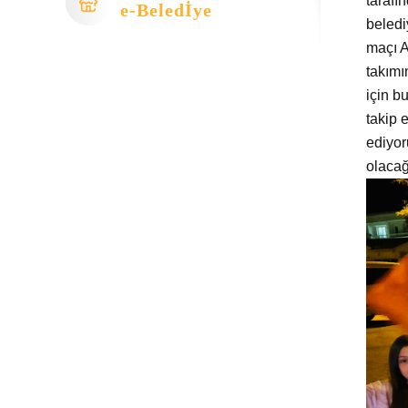
tarafı
e-Beledİye
beledi
maçı A
takımı
için b
takip 
ediyor
olacağ