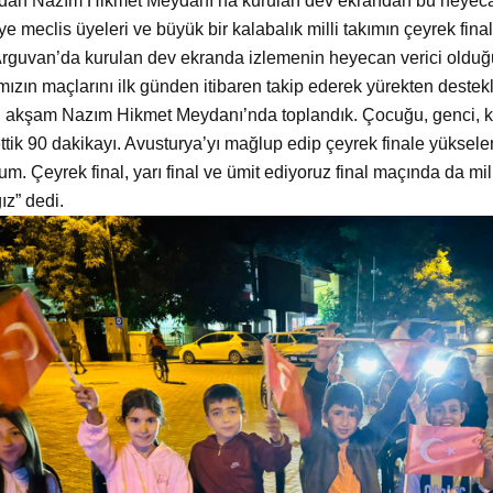
ndan Nazım Hikmet Meydanı’na kurulan dev ekrandan bu heyeca
ye meclis üyeleri ve büyük bir kalabalık milli takımın çeyrek final
rguvan’da kurulan dev ekranda izlemenin heyecan verici olduğun
mızın maçlarını ilk günden itibaren takip ederek yürekten dest
u akşam Nazım Hikmet Meydanı’nda toplandık. Çocuğu, genci, ka
ettik 90 dakikayı. Avusturya’yı mağlup edip çeyrek finale yükselen
um. Çeyrek final, yarı final ve ümit ediyoruz final maçında da m
ız” dedi.