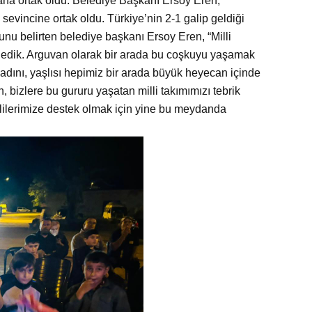
na ortak oldu. Belediye Başkanı Ersoy Eren,
 sevincine ortak oldu. Türkiye’nin 2-1 galip geldiği
u belirten belediye başkanı Ersoy Eren, “Milli
ekledik. Arguvan olarak bir arada bu coşkuyu yaşamak
dını, yaşlısı hepimiz bir arada büyük heyecan içinde
, bizlere bu gururu yaşatan milli takımımızı tebrik
illilerimize destek olmak için yine bu meydanda