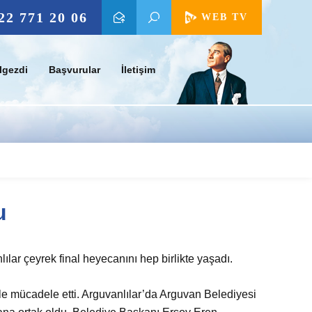
22 771 20 06
WEB TV
lgezdi
Başvurular
İletişim
u
ar çeyrek final heyecanını hep birlikte yaşadı.
le mücadele etti. Arguvanlılar’da Arguvan Belediyesi