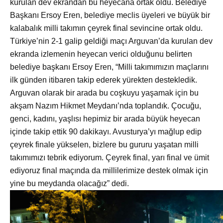
kurulan dev ekrandan bu heyecana ortak oldu. Belediye
Başkanı Ersoy Eren, belediye meclis üyeleri ve büyük bir
kalabalık milli takımın çeyrek final sevincine ortak oldu.
Türkiye’nin 2-1 galip geldiği maçı Arguvan’da kurulan dev
ekranda izlemenin heyecan verici olduğunu belirten
belediye başkanı Ersoy Eren, “Milli takımımızın maçlarını
ilk günden itibaren takip ederek yürekten destekledik.
Arguvan olarak bir arada bu coşkuyu yaşamak için bu
akşam Nazım Hikmet Meydanı’nda toplandık. Çocuğu,
genci, kadını, yaşlısı hepimiz bir arada büyük heyecan
içinde takip ettik 90 dakikayı. Avusturya’yı mağlup edip
çeyrek finale yükselen, bizlere bu gururu yaşatan milli
takımımızı tebrik ediyorum. Çeyrek final, yarı final ve ümit
ediyoruz final maçında da millilerimize destek olmak için
yine bu meydanda olacağız” dedi.