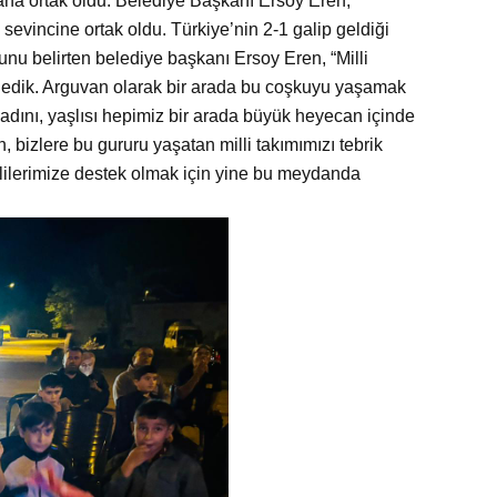
na ortak oldu. Belediye Başkanı Ersoy Eren,
 sevincine ortak oldu. Türkiye’nin 2-1 galip geldiği
u belirten belediye başkanı Ersoy Eren, “Milli
ekledik. Arguvan olarak bir arada bu coşkuyu yaşamak
dını, yaşlısı hepimiz bir arada büyük heyecan içinde
, bizlere bu gururu yaşatan milli takımımızı tebrik
illilerimize destek olmak için yine bu meydanda