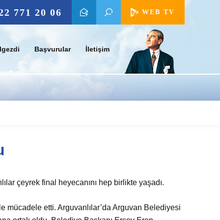
22 771 20 06
WEB TV
lgezdi
Başvurular
İletişim
u
ar çeyrek final heyecanını hep birlikte yaşadı.
le mücadele etti. Arguvanlılar’da Arguvan Belediyesi