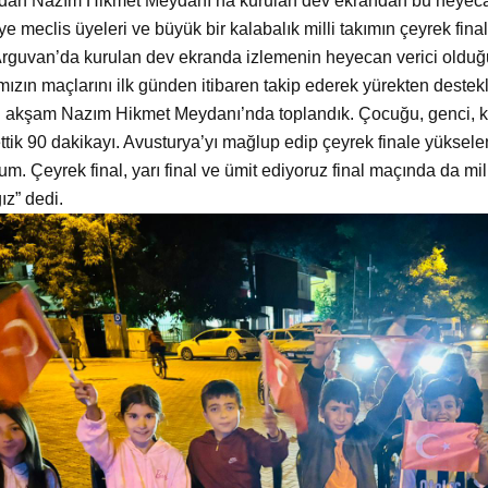
ndan Nazım Hikmet Meydanı’na kurulan dev ekrandan bu heyeca
ye meclis üyeleri ve büyük bir kalabalık milli takımın çeyrek final
rguvan’da kurulan dev ekranda izlemenin heyecan verici olduğun
mızın maçlarını ilk günden itibaren takip ederek yürekten dest
u akşam Nazım Hikmet Meydanı’nda toplandık. Çocuğu, genci, ka
ettik 90 dakikayı. Avusturya’yı mağlup edip çeyrek finale yükselen
um. Çeyrek final, yarı final ve ümit ediyoruz final maçında da m
ız” dedi.