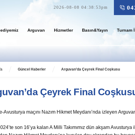
04
2026-08-08 04:38:53pm
lediyemiz
Arguvan
Hizmetler
Basın&Yayın
Turnam İ
fa
Güncel Haberler
Arguvan’da Çeyrek Final Coşkusu
guvan’da Çeyrek Final Coşkus
e-Avusturya maçını Nazım Hikmet Meydanı’nda izleyen Arguvanlıl
024’te son 16’ya kalan A Milli Takımımız dün akşam Avusturya i