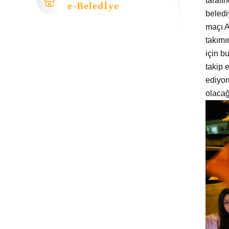
tarafı
e-Beledİye
beledi
maçı A
takımı
için b
takip 
ediyor
olacağ