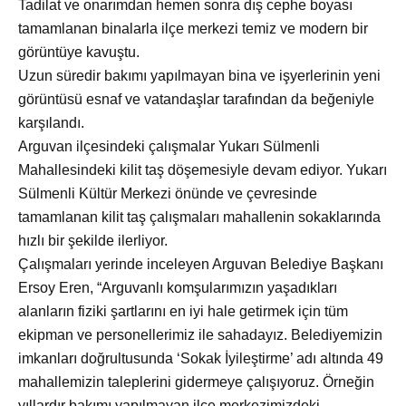
Tadilat ve onarımdan hemen sonra dış cephe boyası
tamamlanan binalarla ilçe merkezi temiz ve modern bir
görüntüye kavuştu.
Uzun süredir bakımı yapılmayan bina ve işyerlerinin yeni
görüntüsü esnaf ve vatandaşlar tarafından da beğeniyle
karşılandı.
Arguvan ilçesindeki çalışmalar Yukarı Sülmenli
Mahallesindeki kilit taş döşemesiyle devam ediyor. Yukarı
Sülmenli Kültür Merkezi önünde ve çevresinde
tamamlanan kilit taş çalışmaları mahallenin sokaklarında
hızlı bir şekilde ilerliyor.
Çalışmaları yerinde inceleyen Arguvan Belediye Başkanı
Ersoy Eren, “Arguvanlı komşularımızın yaşadıkları
alanların fiziki şartlarını en iyi hale getirmek için tüm
ekipman ve personellerimiz ile sahadayız. Belediyemizin
imkanları doğrultusunda ‘Sokak İyileştirme’ adı altında 49
mahallemizin taleplerini gidermeye çalışıyoruz. Örneğin
yıllardır bakımı yapılmayan ilçe merkezimizdeki