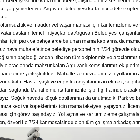
n Belediyesi’nde karla mücadele çalışmaları hız kesmeden de
ar yağışı nedeniyle Arguvan Belediyesi karla mücadele ekipleri
alar.
olumsuzluk ve mağduriyet yaşanmaması için kar temizleme ve yol
 vatandaşların temel ihtiyaçları da Arguvan Belediyesi çalışanlar
ları için park ve bahçelerde bulunan mama kaplarına da mama t
z hava muhalefetinde belediye personelinin 7/24 görevde oldu
ağışının başladığı andan itibaren t
üm ekiplerimiz ve araçlarımız t
yle araçlarında mahsur kalan Arguvanlı komşularımız ekiplerimiz
rhanelerine yerleştirildiler. Mahalle ve mezralarımızın yollarının
üne kattı. Hasta, yaşlı ve engelli komşularımızın ekmek, su gibi
ndan sağlandı. Mahalle muhtarlarımız ile iş birliği halinde olar
yız. Soğuk havada küçük dostlarımızı da unutmadık. Park ve 
ımıza kedi ve köpeklerimiz için mama takviyesi yapıyoruz. İlçe
sı için görev başındayız. Yol açma ve kar temizleme çalışmala
en, özveri ile 7/24 kar mesaisinde olan tüm çalışma arkadaşlar