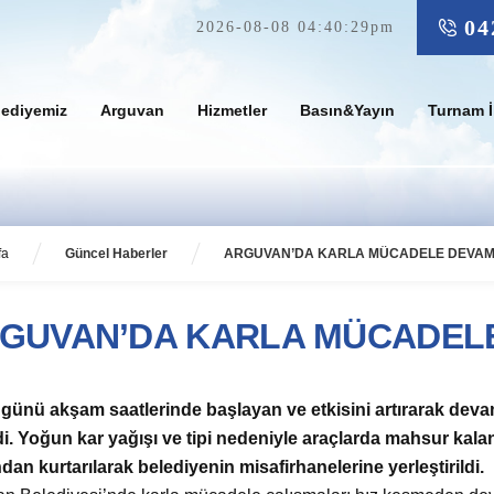
04
2026-08-08 04:40:29pm
lediyemiz
Arguvan
Hizmetler
Basın&Yayın
Turnam İ
fa
Güncel Haberler
ARGUVAN’DA KARLA MÜCADELE DEVAM
GUVAN’DA KARLA MÜCADELE
 günü akşam saatlerinde başlayan ve etkisini artırarak dev
di. Yoğun kar yağışı ve tipi nedeniyle ara
çlarda mahsur kalan
ndan kurtarılarak belediyenin misafirhanelerine yerleştirildi.