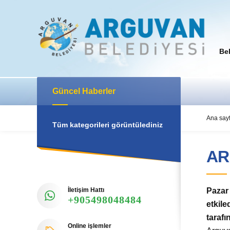
Be
Güncel Haberler
Ana say
Tüm kategorileri görüntülediniz
AR
İletişim Hattı
Pazar
+905498048484
etkile
tarafı
Online işlemler