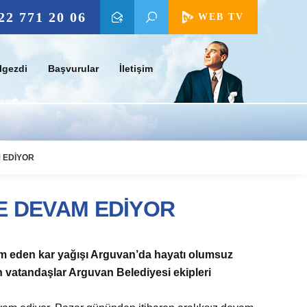
22 771 20 06
WEB TV
lgezdi
Başvurular
İletişim
 EDİYOR
 DEVAM EDİYOR
am eden kar yağışı Arguvan’da hayatı olumsuz
 vatandaşlar Arguvan Belediyesi ekipleri