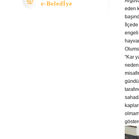
Arguva
e-Beledİye
eden k
başınd
İl
çede 
engeli
hayvan
Olumsu
“Kar y
nedeni
misafi
gündüz
tarafı
sahada
kaplar
olmama
göster