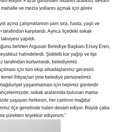
vam ediyor. Pazar g
ününden itibaren aralıksız devam
 mahalle ve mezra yollarını açmak için görev
 açma çalışmalarının yanı sıra, hasta, yaşlı ve
ı tarafından karşılandı. Ayrıca ilçedeki sokak
akviyesi yapıldı.
ğunu belirten Arguvan Belediye Başkanı Ersoy Eren,
eyakkuz halindelerdi. Şiddetli kar yağışı ve tipi
 tarafından kurtarılarak, belediyemiz
 açılması için tüm ekip arkadaşlarımız gecesini
 temel ihtiyaçları yine belediye personelimiz
ak mağduriyet yaşanmaması için hepimiz günlerdir
bahçelerimizde, sokak aralarında bulunan mama
mizde yaşayan herkesin, her canlının mağdur
rımız ilçe genelinde halen devam ediyor. Büyük çaba
ıma yürekten teşekkür ediyorum.”