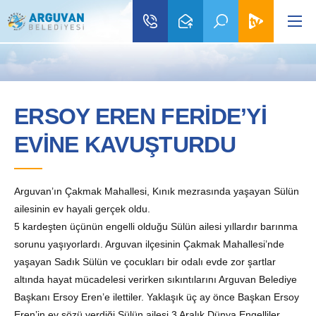
ERSOY EREN FERİDE’Yİ
EVİNE KAVUŞTURDU
Arguvan’ın Çakmak Mahallesi, Kınık mezrasında yaşayan Sülün
ailesinin ev hayali gerçek oldu.
5 kardeşten üçünün engelli olduğu Sülün ailesi yıllardır barınma
sorunu yaşıyorlardı. Arguvan ilçesinin Çakmak Mahallesi’nde
yaşayan Sadık Sülün ve çocukları bir odalı evde zor şartlar
altında hayat mücadelesi verirken sıkıntılarını Arguvan Belediye
Başkanı Ersoy Eren’e ilettiler. Yaklaşık üç ay önce Başkan Ersoy
Eren’in ev sözü verdiği Sülün ailesi 3 Aralık Dünya Engelliler