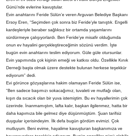
Günü’nde evlerine kavuştular.
Evin anahtarını Feride Sülün’e veren Arguvan Belediye Başkanı
Ersoy Eren, “Seçimden çok sonra biz Feride’yle tanıştık. Engelli
kardeşleriyle beraber sağlıksız bir ortamda yaşamlarını
sürdürmeye çalışıyorlardı. Ben Feride’ye misafir olduğumda
onun ev hayalini gerçekleştireceğimin sözünü verdim. İşte
bugün evin anahtarını teslim ediyorum. Güle güle otursunlar.
Evin yapımında çok kişinin emeği ve katkısı oldu. Özellikle Kınık
Derneği başta olmak üzere destekte bulunan herkese teşekkür
ediyorum” dedi.
Evi görünce gözyaşlarına hakim olamayan Feride Sülün ise,
“Ben sadece başımızı sokacağımız, tuvaleti ve mutfağı olan,
kışın da sıcacık olan bir yuva istemiştim. Bu ev hayallerimin çok
üzerinde. İnanmamıştım, lafta kalır, başkan ilgilenmez, hatta bir
daha kapımıza bile gelmez diye düşünmüştüm. Şuan tarifsiz
duygular içerisindeyim. İlk defa bugün gördüm evimizi. Çok
mutluyum. Beni evime, hayalime kavuşturan başkanımıza ve