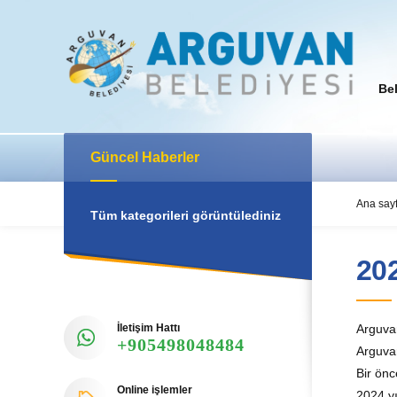
Be
Güncel Haberler
Ana say
Tüm kategorileri görüntülediniz
20
İletişim Hattı
Arguvan
+905498048484
Arguvan
Bir önc
Online işlemler
2024 yı