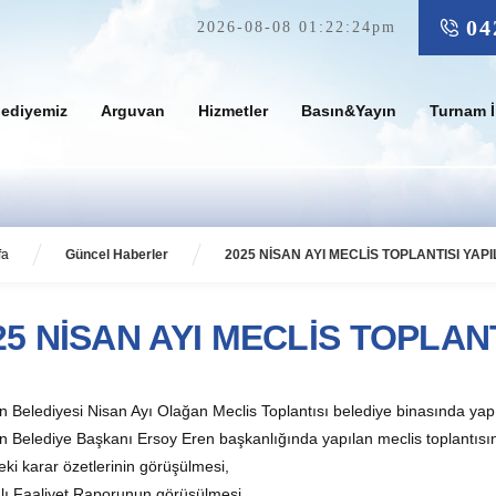
04
2026-08-08 01:22:24pm
lediyemiz
Arguvan
Hizmetler
Basın&Yayın
Turnam İ
fa
Güncel Haberler
2025 NİSAN AYI MECLİS TOPLANTISI YAPI
25 NİSAN AYI MECLİS TOPLANT
 Belediyesi Nisan Ayı Olağan Meclis Toplantısı belediye binasında yapı
 Belediye Başkanı Ersoy Eren başkanlığında yapılan meclis toplantısı
eki karar özetlerinin görüşülmesi,
lı Faaliyet Raporunun görüşülmesi,