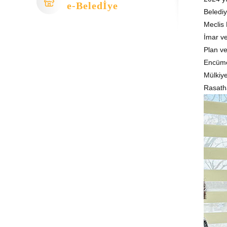
e-Beledİye
Belediy
Meclis 
İmar ve
Plan v
Encüme
Mülkiye
Rasath