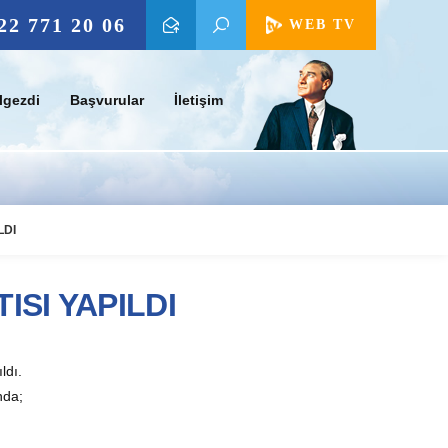
22 771 20 06
WEB TV
lgezdi
Başvurular
İletişim
LDI
ISI YAPILDI
ldı.
nda;