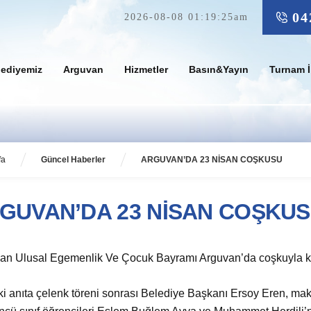
04
2026-08-08 01:19:25am
lediyemiz
Arguvan
Hizmetler
Basın&Yayın
Turnam İ
fa
Güncel Haberler
ARGUVAN’DA 23 NİSAN COŞKUSU
GUVAN’DA 23 NİSAN COŞKU
an Ulusal Egemenlik Ve Çocuk Bayramı Arguvan’da coşkuyla ku
ki anıta çelenk töreni sonrası Belediye Başkanı Ersoy Eren, mak