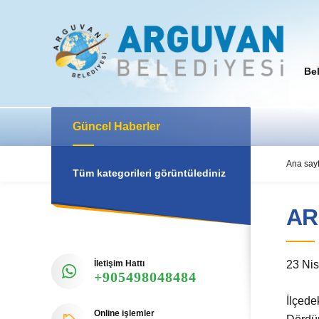
Be
Güncel Haberler
Ana say
Tüm kategorileri görüntülediniz
AR
İletişim Hattı
23 Nis
+905498048484
İlçede
Online işlemler