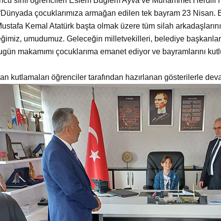
cü sınıf öğrencileri Eslem Buğlem Ayva ve Muhammet Herdili’
“Dünyada çocuklarımıza armağan edilen tek bayram 23 Nisan. 
ustafa Kemal Atatürk başta olmak üzere tüm silah arkadaşlarını
ğimiz, umudumuz. Geleceğin milletvekilleri, belediye başkanları, v
gün makamımı çocuklarıma emanet ediyor ve bayramlarını kutlu
an kutlamaları öğrenciler tarafından hazırlanan gösterilerle deva