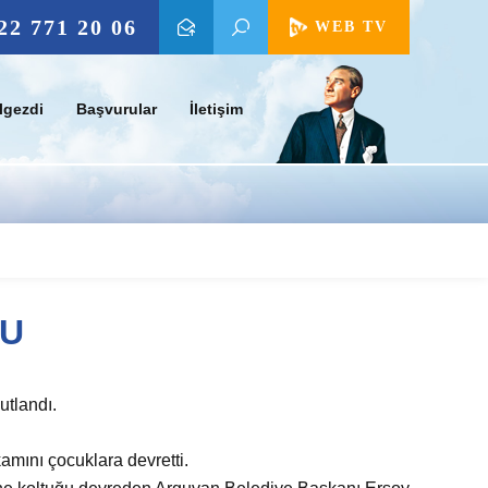
22 771 20 06
WEB TV
lgezdi
Başvurular
İletişim
SU
tlandı.
amını çocuklara devretti.