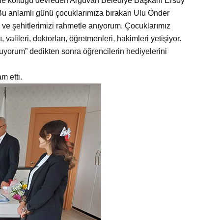
ne koltuğu devreden Arguvan Belediye Başkanı Ersoy
Bu anlamlı günü çocuklarımıza bırakan Ulu Önder
 ve şehitlerimizi rahmetle anıyorum. Çocuklarımız
alileri, doktorları, öğretmenleri, hakimleri yetişiyor.
yorum” dedikten sonra öğrencilerin hediyelerini
m etti.