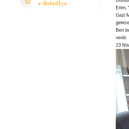
Dördün
e-Beledİye
Eren, 
Gazi M
gelece
Ben bu
verdi.
23 Nis