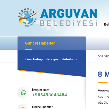
Be
Güncel Haberler
Ana say
Tüm kategorileri görüntülediniz
8 
İletişim Hattı
Arguva
+905498048484
kadın e
büyük. 
Online işlemler