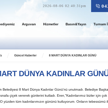
04
2026-08-06 02:40:31pm
lediyemiz
Arguvan
Hizmetler
Basın&Yayın
Turnam İ
fa
Güncel Haberler
8 MART DÜNYA KADINLAR GÜNÜ
MART DÜNYA KADINLAR GÜN
n Belediyesi 8 Mart Dünya Kadınlar Günü'nü unutmadı. Belediye Başkan
snafa çiçek vererek günlerini kutladı. Eren,"Kadınlarımız bizler için ço
O yüzden tüm kadınlarımızın gününü kutluyorum. Onların tebessümü ile 