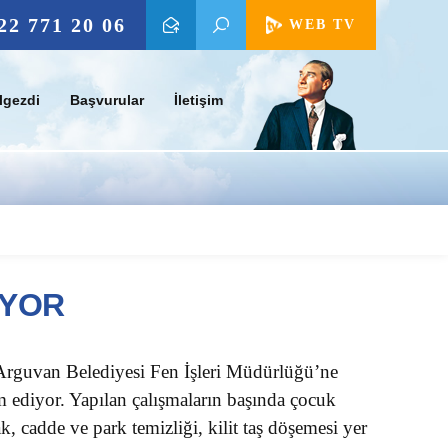
22 771 20 06
WEB TV
lgezdi
Başvurular
İletişim
IYOR
Arguvan Belediyesi Fen İşleri Müdürlüğü’ne
m ediyor. Yapılan çalışmaların başında çocuk
cadde ve park temizliği, kilit taş döşemesi yer