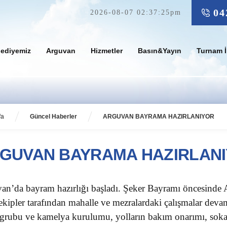
04
2026-08-07 02:37:25pm
lediyemiz
Arguvan
Hizmetler
Basın&Yayın
Turnam İ
fa
Güncel Haberler
ARGUVAN BAYRAMA HAZIRLANIYOR
GUVAN BAYRAMA HAZIRLAN
an’da bayram hazırlığı başladı. Şeker Bayramı öncesinde 
 ekipler tarafından mahalle ve mezralardaki çalışmalar deva
grubu ve kamelya kurulumu, yolların bakım onarımı, sokak, 