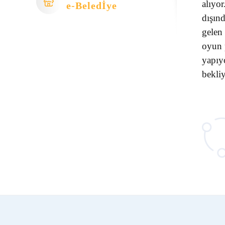
alıyo
e-Beledİye
dışınd
gelen 
oyun 
yapıy
bekli