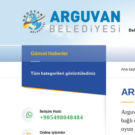
Be
Güncel Haberler
Ana say
Tüm kategorileri görüntülediniz
AR
Arguv
İletişim Hattı
+905498048484
bağlı
oyun 
Online işlemler