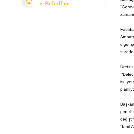
e-Beledİye
“Göreve
zamanda
Fabrika
Ambarı’
diğer ş
sürede 
Üretim 
“Beledi
ise yer
planlıy
Başkan 
genelli
değişti
‘Tahıl 