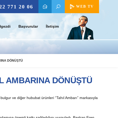
22 771 20 06
WEB TV
lgezdi
Başvurular
İletişim
ARINA DÖNÜŞTÜ
HIL AMBARINA DÖNÜŞTÜ
e, bulgur ve diğer hububat ürünleri “Tahıl Ambarı” markasıyla
ihdamına önemli katkı sağladığını vurguladı. Başkan Eren,