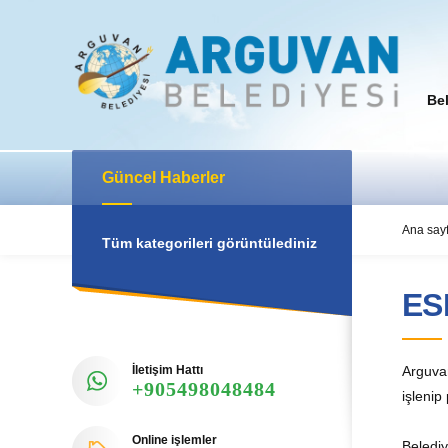
Be
Güncel Haberler
Ana say
Tüm kategorileri görüntülediniz
ES
İletişim Hattı
Arguvan
+905498048484
işlenip
Online işlemler
Belediy