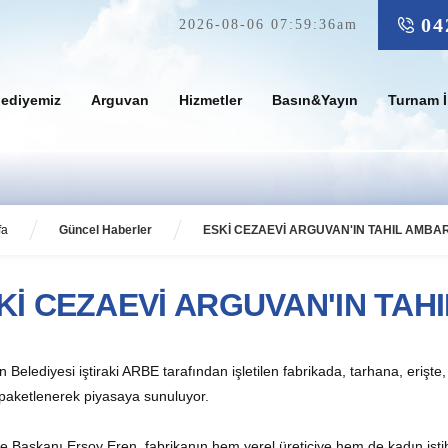
04
2026-08-06 07:59:36am
lediyemiz
Arguvan
Hizmetler
Basın&Yayın
Turnam İ
fa
Güncel Haberler
ESKİ CEZAEVİ ARGUVAN'IN TAHIL AMB
Kİ CEZAEVİ ARGUVAN'IN TA
 Belediyesi iştiraki ARBE tarafından işletilen fabrikada, tarhana, erişt
 paketlenerek piyasaya sunuluyor.
e Başkanı Ersoy Eren, fabrikanın hem yerel üreticiye hem de kadın ist