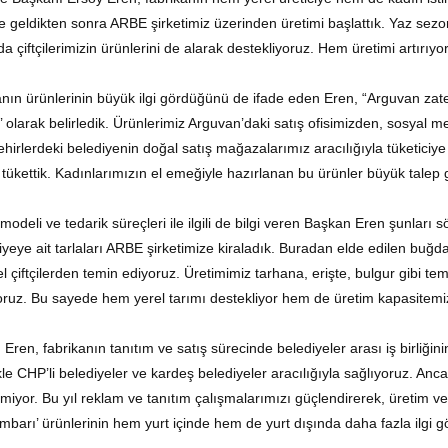
 geldikten sonra ARBE şirketimiz üzerinden üretimi başlattık. Yaz sez
 çiftçilerimizin ürünlerini de alarak destekliyoruz. Hem üretimi artırı
nın ürünlerinin büyük ilgi gördüğünü de ifade eden Eren, “Arguvan zat
 olarak belirledik. Ürünlerimiz Arguvan’daki satış ofisimizden, sosyal
ehirlerdeki belediyenin doğal satış mağazalarımız aracılığıyla tüketiciye
tükettik. Kadınlarımızın el emeğiyle hazırlanan bu ürünler büyük talep 
modeli ve tedarik süreçleri ile ilgili de bilgi veren Başkan Eren şunları s
yeye ait tarlaları ARBE şirketimize kiraladık. Buradan elde edilen buğda
el çiftçilerden temin ediyoruz. Üretimimiz tarhana, erişte, bulgur gibi teme
oruz. Bu sayede hem yerel tarımı destekliyor hem de üretim kapasitemizi
Eren, fabrikanın tanıtım ve satış sürecinde belediyeler arası iş birliği
kle CHP’li belediyeler ve kardeş belediyeler aracılığıyla sağlıyoruz. Anc
rmiyor. Bu yıl reklam ve tanıtım çalışmalarımızı güçlendirerek, üretim v
Ambarı’ ürünlerinin hem yurt içinde hem de yurt dışında daha fazla ilgi gö