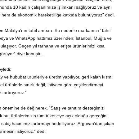
onunda 10 kadın çalışanımıza iş imkanı sağlıyoruz ve aynı
yor hem de ekonomik hareketliliğe katkıda bulunuyoruz” dedi.
en Malatya’nın tahıl ambarı. Bu nedenle markamızı ‘Tahıl
 medya ve WhatsApp hattımız üzerinden; İstanbul, Muğla ve
 ulaşıyor. Geçen yıl tarhana ve erişte ürünlerimizi kısa
görüyor” diye konuştu.
öyledi;
y ve hububat ürünleriyle üretim yapılıyor, geri kalan kısmı
l ürünlerle sınırlı değil; ihtiyaca göre çeşitlendirmeyi
 artırıyoruz.”
nin önemine de değinerek, “Satış ve tanıtım desteğimizi
ak bu, ürünlerimizin tüm tüketiciye açık olduğu gerçeğini
e satış hacmimizi artırmayı hedefliyoruz. Arguvan’dan çıkan
rmesini istiyoruz.” dedi.