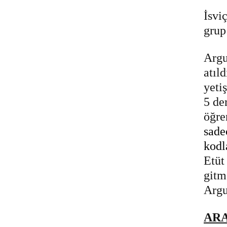
İsvi
grup
Argu
atıl
yeti
5 de
öğre
sade
kodl
Etüt
gitm
Argu
ARA