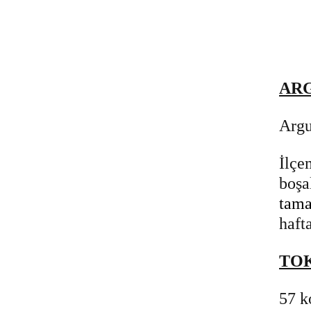
AR
Argu
İlçe
boşa
tama
haft
TO
57 k