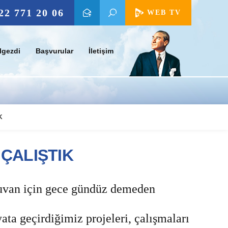
22 771 20 06
WEB TV
lgezdi
Başvurular
İletişim
K
 ÇALIŞTIK
rguvan için gece gündüz demeden
ta geçirdiğimiz projeleri, çalışmaları