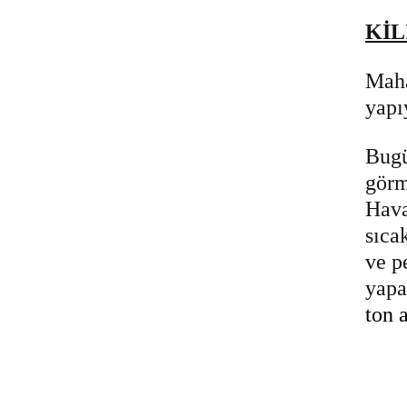
KİL
Maha
yapı
Bugü
görm
Hava
sıca
ve p
yapa
ton 