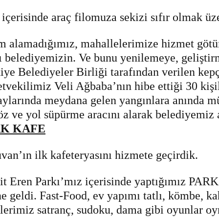
l içerisinde araç filomuza sekizi sıfır olmak ü
m alamadığımız, mahallelerimize hizmet götür
ı belediyemizin. Ve bunu yenilemeye, geliştir
iye Belediyeler Birliği tarafından verilen kepç
etvekilimiz Veli Ağbaba’nın hibe ettiği 30 kiş
aylarında meydana gelen yangınlara anında m
öz ve yol süpürme aracını alarak belediyemiz 
RK KAFE
van’ın ilk kafeteryasını hizmete geçirdik.
it Eren Parkı’mız içerisinde yaptığımız PARK 
ne geldi. Fast-Food, ev yapımı tatlı, kömbe, ka
lerimiz satranç, sudoku, dama gibi oyunlar oy