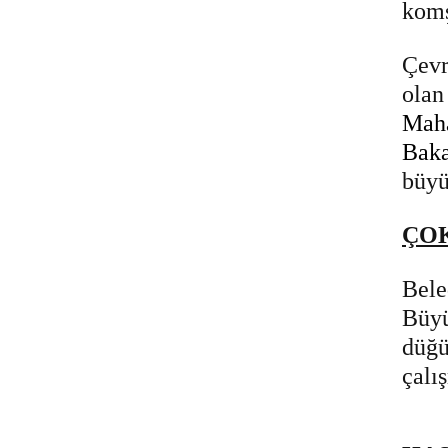
komş
Çevr
olan
Maha
Baka
büyü
ÇOK
Bele
Büyü
düğü
çalı