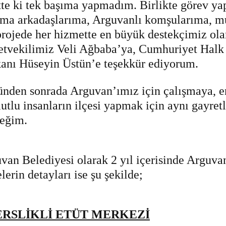
tte ki tek başıma yapmadım. Birlikte görev ya
şma arkadaşlarıma, Arguvanlı komşularıma, mu
projede her hizmette en büyük destekçimiz ol
etvekilimiz Veli Ağbaba’ya, Cumhuriyet Halk Pa
anı Hüseyin Üstün’e teşekkür ediyorum.
nden sonrada Arguvan’ımız için çalışmaya, en
utlu insanların ilçesi yapmak için aynı gayret
eğim.
van Belediyesi olarak 2 yıl içerisinde Arguv
lerin detayları ise şu şekilde;
ERSLİKLİ ETÜT MERKEZİ