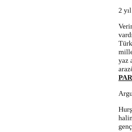
2 yı
Veri
vard
Türk
mill
yaz 
araz
PA
Argu
Hurş
hali
genç