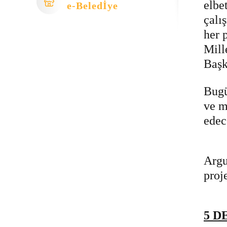
elbe
e-Beledİye
çalı
her 
Mill
Başk
Bugü
ve m
edec
Argu
proje
5 D