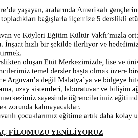
çre’de yaşayan, aralarında Amerikalı gençlerin
 topladıkları bağışlarla ilçemize 5 derslikli et
van ve Köyleri Eğitim Kültür Vakfı’mızla ort
dı. İnşaat hızlı bir şekilde ilerliyor ve hedefim
ştirmek.
rslikten oluşan Etüt Merkezimizde, lise ve üni
ncilerimiz temel dersler başta olmak üzere bir
ce Arguvan’a değil Malatya’ya ve bölgeye hitap
ama, uzay sistemleri, laboratuvar ve bilişim ağ
 merkezimiz sayesinde öğrencilerimiz eğitimd
ek zorunda kalmayacaklar.
vanlı çocuklarımız eğitime artık daha kolay u
Ç FİLOMUZU YENİLİYORUZ