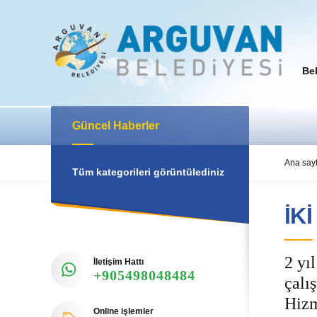
Be
Güncel Haberler
Ana say
Tüm kategorileri görüntülediniz
İK
2 yı
İletişim Hattı
+905498048484
çalı
Hizm
Online işlemler