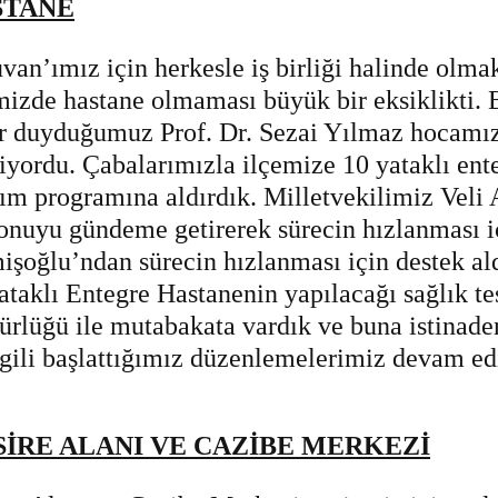
STANE
van’ımız için herkesle iş birliği halinde olma
mizde hastane olmaması büyük bir eksiklikti.
r duyduğumuz Prof. Dr. Sezai Yılmaz hocamı
riyordu. Çabalarımızla ilçemize 10 yataklı ent
rım programına aldırdık. Milletvekilimiz Vel
onuyu gündeme getirerek sürecin hızlanması 
şoğlu’ndan sürecin hızlanması için destek ald
ataklı Entegre Hastanenin yapılacağı sağlık tesi
rlüğü ile mutabakata vardık ve buna istinaden
ilgili başlattığımız düzenlemelerimiz devam ed
İRE ALANI VE CAZİBE MERKEZİ