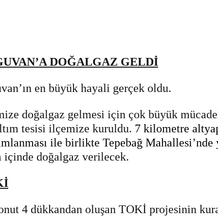
GUVAN’A DOĞALGAZ GELDİ
van’ın en büyük hayali gerçek oldu.
mize doğalgaz gelmesi için çok büyük mücade
ltım tesisi ilçemize kuruldu.
7 kilometre altyap
mlanması ile birlikte Tepebağ Mahallesi’nde 
a içinde doğalgaz verilecek.
Kİ
onut 4 dükkandan oluşan TOKİ projesinin kurası