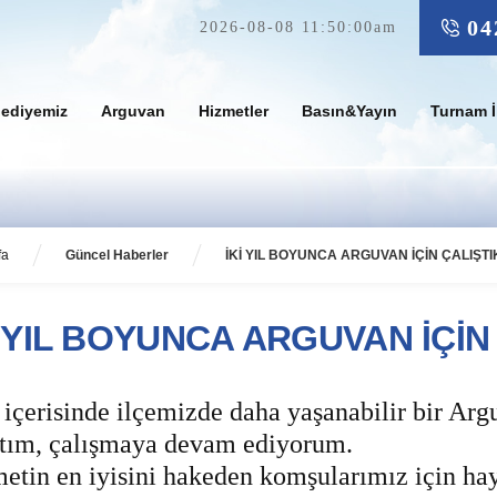
04
2026-08-08 11:50:00am
lediyemiz
Arguvan
Hizmetler
Basın&Yayın
Turnam İ
fa
Güncel Haberler
İKİ YIL BOYUNCA ARGUVAN İÇİN ÇALIŞTI
İ YIL BOYUNCA ARGUVAN İÇİN
l içerisinde ilçemizde daha yaşanabilir bir A
ştım, çalışmaya devam ediyorum.
etin en iyisini hakeden komşularımız için haya