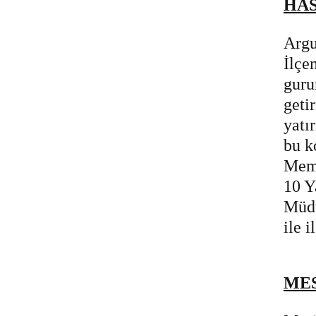
HA
Argu
İlçe
guru
geti
yatı
bu k
Memi
10 Y
Müdü
ile 
MES