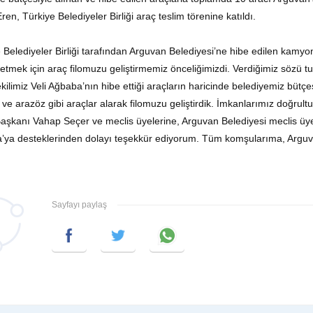
ren, Türkiye Belediyeler Birliği araç teslim törenine katıldı.
 Belediyeler Birliği tarafından Arguvan Belediyesi’ne hibe edilen kamy
etmek için araç filomuzu geliştirmemiz önceliğimizdi. Verdiğimiz sözü tut
ekilimiz Veli Ağbaba’nın hibe ettiği araçların haricinde belediyemiz bütçe
ı ve arazöz gibi araçlar alarak filomuzu geliştirdik. İmkanlarımız doğru
 Başkanı Vahap Seçer ve meclis üyelerine, Arguvan Belediyesi meclis üye
ya desteklerinden dolayı teşekkür ediyorum. Tüm komşularıma, Arguvan
Sayfayı paylaş