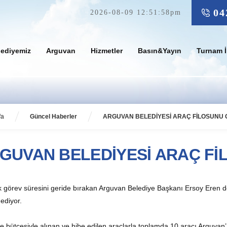
04
2026-08-09 12:51:58pm
lediyemiz
Arguvan
Hizmetler
Basın&Yayın
Turnam İ
fa
Güncel Haberler
ARGUVAN BELEDİYESİ ARAÇ FİLOSUNU G
GUVAN BELEDİYESİ ARAÇ Fİ
ık görev süresini geride bırakan Arguvan Belediye Başkanı Ersoy Eren
ediyor.
e bütçesiyle alınan ve hibe edilen araçlarla toplamda 10 aracı Arguva