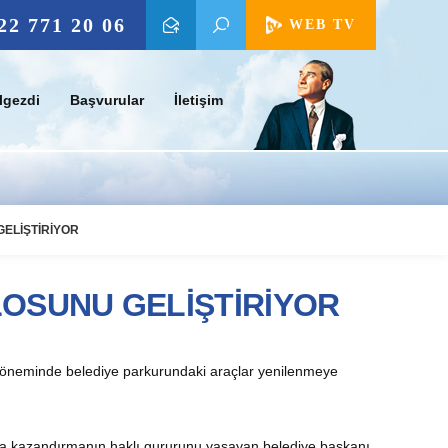
22 771 20 06
WEB TV
lgezdi
Başvurular
İletişim
ELİŞTİRİYOR
LOSUNU GELİŞTİRİYOR
 döneminde belediye parkurundaki araçlar yenilenmeye
n’a kazandırmanın haklı gururunu yaşayan belediye başkanı