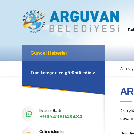
Be
Güncel Haberler
Ana say
Tüm kategorileri görüntülediniz
AR
İletişim Hattı
24 ayl
+905498048484
devam 
Online işlemler
Belediy