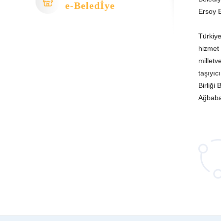
e-Beledİye
Ersoy E
Türkiye
hizmet 
milletv
taşıyıc
Birliği
Ağbaba’