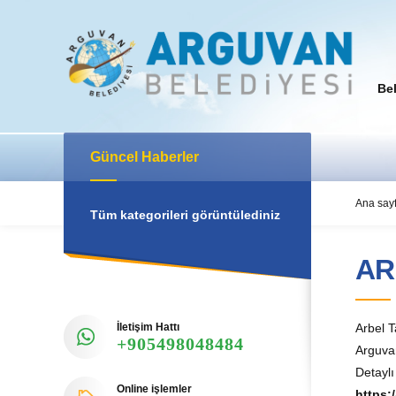
Be
Güncel Haberler
Ana say
Tüm kategorileri görüntülediniz
AR
İletişim Hattı
Arbel T
+905498048484
Arguva
Detaylı 
Online işlemler
https: