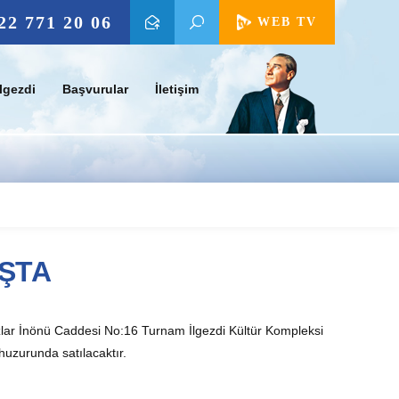
22 771 20 06
WEB TV
lgezdi
Başvurular
İletişim
IŞTA
azlar İnönü Caddesi No:16 Turnam İlgezdi Kültür Kompleksi
uzurunda satılacaktır.