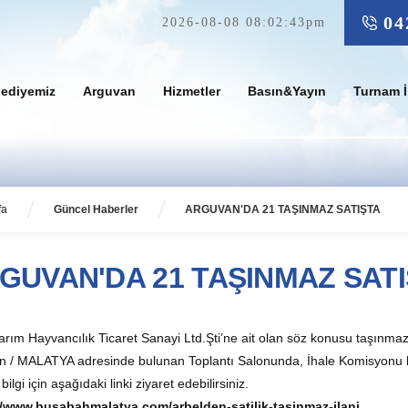
04
2026-08-08 08:02:43pm
lediyemiz
Arguvan
Hizmetler
Basın&Yayın
Turnam İ
fa
Güncel Haberler
ARGUVAN'DA 21 TAŞINMAZ SATIŞTA
GUVAN'DA 21 TAŞINMAZ SAT
arım Hayvancılık Ticaret Sanayi Ltd.Şti’ne ait olan söz konusu taşınm
n / MALATYA adresinde bulunan Toplantı Salonunda, İhale Komisyonu h
bilgi için aşağıdaki linki ziyaret edebilirsiniz.
//www.busabahmalatya.com/arbelden-satilik-tasinmaz-ilani