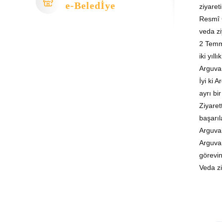
e-Beledİye
ziyaret
Resmî G
veda zi
2 Temmu
iki yıl
Arguva
İyi ki
ayrı bir
Ziyaret
başarıl
Arguvan
Arguvan
görevin
Veda zi