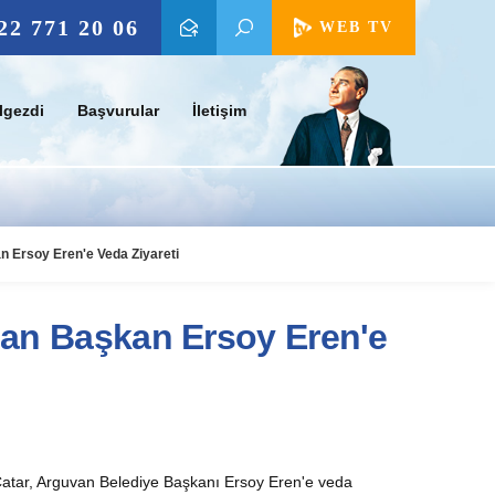
22 771 20 06
WEB TV
lgezdi
Başvurular
İletişim
n Ersoy Eren'e Veda Ziyareti
'dan Başkan Ersoy Eren'e
atar, Arguvan Belediye Başkanı Ersoy Eren'e veda