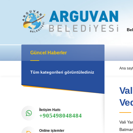
Be
Güncel Haberler
Ana say
Tüm kategorileri görüntülediniz
Val
Ved
İletişim Hattı
+905498048484
Vali Ya
Batman
Online işlemler