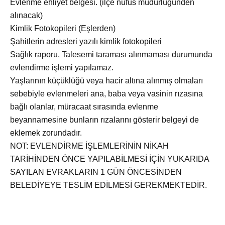
Evlenme ehliyet belgesi. (ilçe nüfus müdürlüğünden
alınacak)
Kimlik Fotokopileri (Eşlerden)
Şahitlerin adresleri yazılı kimlik fotokopileri
Sağlık raporu, Talesemi taraması alınmaması durumunda
evlendirme işlemi yapılamaz.
Yaşlarının küçüklüğü veya hacir altına alınmış olmaları
sebebiyle evlenmeleri ana, baba veya vasinin rızasına
bağlı olanlar, müracaat sırasında evlenme
beyannamesine bunların rızalarını gösterir belgeyi de
eklemek zorundadır.
NOT: EVLENDİRME İŞLEMLERİNİN NİKAH
TARİHİNDEN ÖNCE YAPILABİLMESİ İÇİN YUKARIDA
SAYILAN EVRAKLARIN 1 GÜN ÖNCESİNDEN
BELEDİYEYE TESLİM EDİLMESİ GEREKMEKTEDİR.